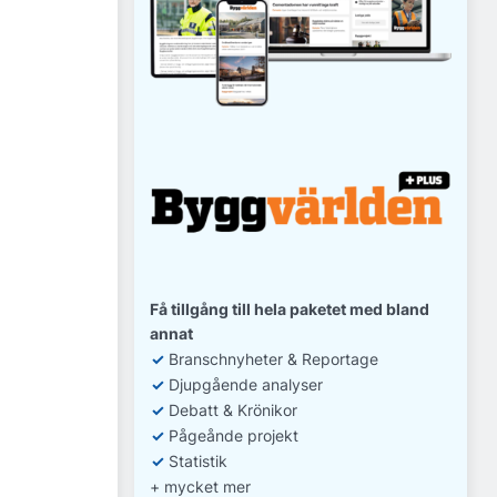
Få tillgång till hela paketet med bland
annat
✓
Branschnyheter & Reportage
✓
D
jupgående analyser
✓
Debatt
& Krönikor
✓
Pågeånde projekt
✓
Statistik
+ mycket mer