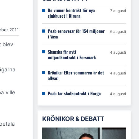
De vinner kontrakt för nya
7 augusti
sjukhuset i Kiruna
mber 2011
Peab renoverar för 154 miljoner
6 augusti
i Vasa
 blev
Skanska får nytt
4 augusti
miljardkontrakt i Forsmark
sägarna
Krönika: Efter sommaren är det
4 augusti
allvar!
 ville
Peab tar skolkontrakt i Norge
4 augusti
KRÖNIKOR & DEBATT
betala