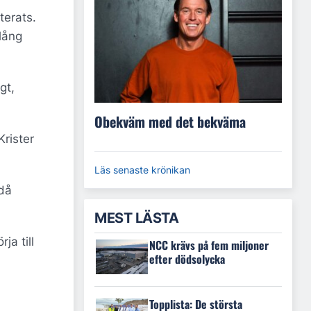
terats.
lång
gt,
Obekväm med det bekväma
Krister
Läs senaste krönikan
 då
MEST LÄSTA
a till
NCC krävs på fem miljoner
efter dödsolycka
Topplista: De största