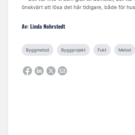
önskvärt att lösa det här tidigare, både för hus
Av: Linda Nohrstedt
Byggmetod
Byggprojekt
Fukt
Metod