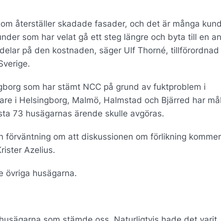
 som återställer skadade fasader, och det är många kun
kunder som har velat gå ett steg längre och byta till en a
 delar på den kostnaden, säger Ulf Thorné, tillförordnad
Sverige.
ngborg som har stämt NCC på grund av fuktproblem i
gare i Helsingborg, Malmö, Halmstad och Bjärred har må
örsta 73 husägarnas ärende skulle avgöras.
 förväntning om att diskussionen om förlikning kommer
rister Azelius.
e övriga husägarna.
r husägarna som stämde oss. Naturligtvis hade det varit