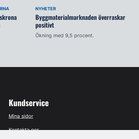
ARNA
NYHETER
lskrona
Byggmaterialmarknaden överraskar
n
positivt
Ökning med 9,5 procent.
Kundservice
Mina sidor
Kontakta oss