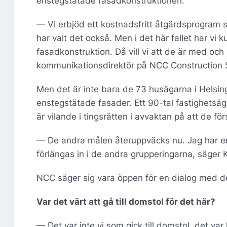
enstegstätade fasadkonstruktionen.
— Vi erbjöd ett kostnadsfritt åtgärdsprogram
har valt det också. Men i det här fallet har vi 
fasadkonstruktion. Då vill vi att de är med och
kommunikationsdirektör på NCC Construction 
Men det är inte bara de 73 husägarna i Helsi
enstegstätade fasader. Ett 90-tal fastighetsä
är vilande i tingsrätten i avvaktan på att de f
— De andra målen återuppväcks nu. Jag har en
förlängas in i de andra grupperingarna, säger K
NCC säger sig vara öppen för en dialog med d
Var det värt att gå till domstol för det här?
— Det var inte vi som gick till domstol, det va