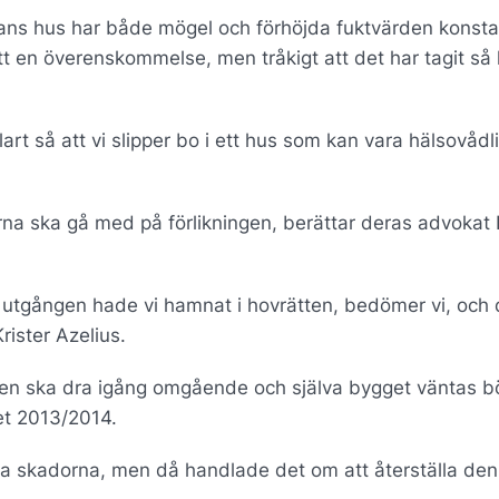
hans hus har både mögel och förhöjda fuktvärden konsta
tt en överenskommelse, men tråkigt att det har tagit så 
lart så att vi slipper bo i ett hus som kan vara hälsovådli
rna ska gå med på förlikningen, berättar deras advokat 
 utgången hade vi hamnat i hovrätten, bedömer vi, och
rister Azelius.
n ska dra igång omgående och själva bygget väntas börj
tet 2013/2014.
da skadorna, men då handlade det om att återställa den