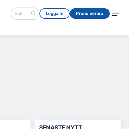
Logga in
Prenumerera
Logga in
Prenumerera
SENASTE NYTT