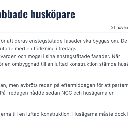
rabbade husköpare
21 nove
ör att deras enstegstätade fasader ska byggas om. Det
tade med en förlikning i fredags.
tvärden och mögel i sina enstegstätade fasader. När
för en ombyggnad till en luftad konstruktion stämde hu
an, men avbröts redan på eftermiddagen för att parterna
en. På fredagen nådde sedan NCC och husägarna en
rna till en luftad konstruktion. Husägarna måste dock 