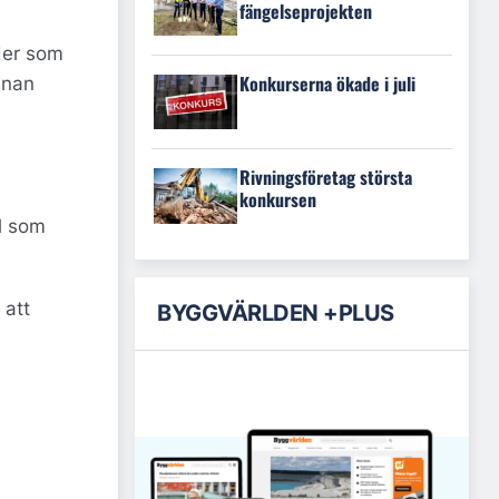
fängelseprojekten
der som
Konkurserna ökade i juli
nnan
Rivningsföretag största
konkursen
l som
 att
BYGGVÄRLDEN +PLUS