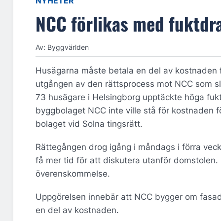
NYHETER
NCC förlikas med fuktd
Av: Byggvärlden
Husägarna måste betala en del av kostnaden f
utgången av den rättsprocess mot NCC som slu
73 husägare i Helsingborg upptäckte höga fuk
byggbolaget NCC inte ville stå för kostnaden 
bolaget vid Solna tingsrätt.
Rättegången drog igång i måndags i förra veck
få mer tid för att diskutera utanför domstol
överenskommelse.
Uppgörelsen innebär att NCC bygger om fasade
en del av kostnaden.