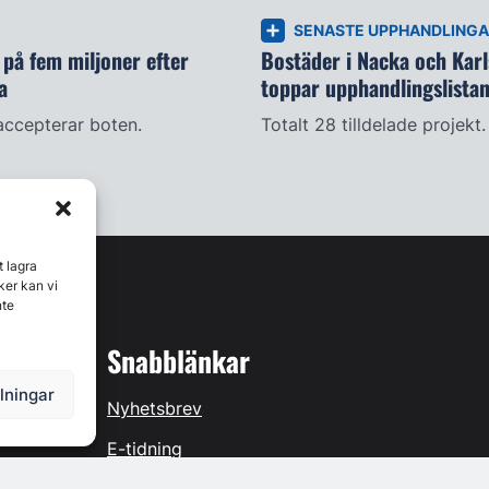
SENASTE UPPHANDLING
på fem miljoner efter
Bostäder i Nacka och Kar
a
toppar upphandlingslista
accepterar boten.
Totalt 28 tilldelade projekt.
t lagra
ker kan vi
nte
Snabblänkar
llningar
Nyhetsbrev
E-tidning