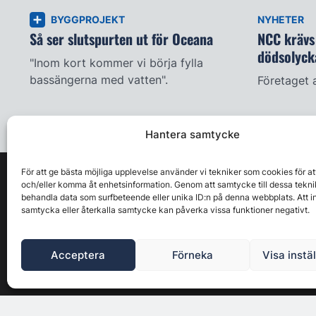
BYGGPROJEKT
NYHETER
Så ser slutspurten ut för Oceana
NCC krävs 
dödsolyck
"Inom kort kommer vi börja fylla
bassängerna med vatten".
Företaget 
Hantera samtycke
För att ge bästa möjliga upplevelse använder vi tekniker som cookies för at
och/eller komma åt enhetsinformation. Genom att samtycke till dessa tekni
behandla data som surfbeteende eller unika ID:n på denna webbplats. Att i
samtycka eller återkalla samtycke kan påverka vissa funktioner negativt.
Acceptera
Förneka
Visa instä
Byggbranschens ledande affärs- & nyhetsforum