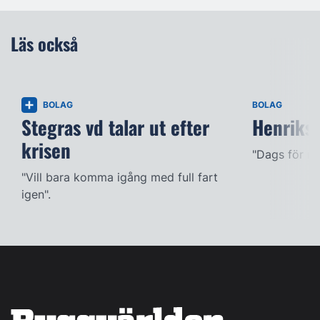
Läs också
BOLAG
BOLAG
Stegras vd talar ut efter
Henriks
krisen
"Dags för mig
"Vill bara komma igång med full fart
igen".