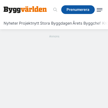
Prenumerera
Prenumerera
Nyheter
Projektnytt
Stora Byggdagen
Årets Byggchef
Krö