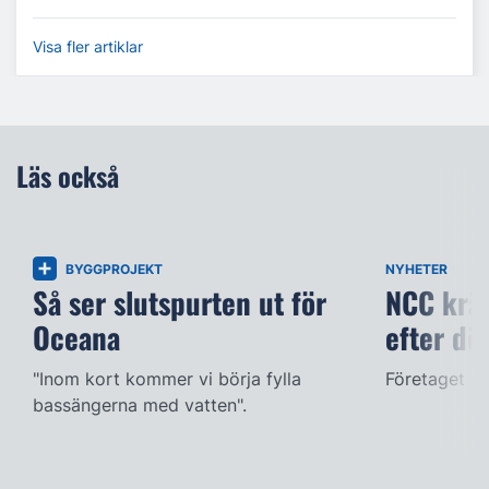
Visa fler artiklar
Läs också
BYGGPROJEKT
NYHETER
Så ser slutspurten ut för
NCC kräv
Oceana
efter dö
"Inom kort kommer vi börja fylla
Företaget ac
bassängerna med vatten".