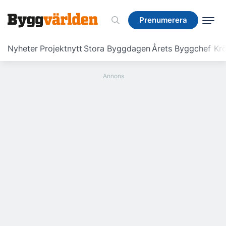
Prenumerera
Prenumerera
Nyheter
Projektnytt
Stora Byggdagen
Årets Byggchef
Krö