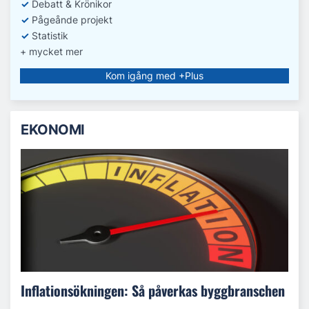
✓
Debatt
& Krönikor
✓
Pågeånde projekt
✓
Statistik
+ mycket mer
Kom igång med +Plus
EKONOMI
Inflationsökningen: Så påverkas byggbranschen