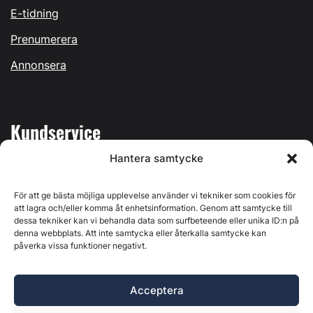
E-tidning
Prenumerera
Annonsera
Kundservice
Hantera samtycke
Mina sidor
Kontakta oss
För att ge bästa möjliga upplevelse använder vi tekniker som cookies för
att lagra och/eller komma åt enhetsinformation. Genom att samtycke till
dessa tekniker kan vi behandla data som surfbeteende eller unika ID:n på
denna webbplats. Att inte samtycka eller återkalla samtycke kan
påverka vissa funktioner negativt.
Byggvärlden produceras av
Svenska Media i Ljusdal AB
,
Östernäsvägen 1, 827 32 Ljusdal, org.nr: 556625-6425 -
Acceptera
Ansvarig utgivare: Henrik Ekberg. Innehållet på denna
webbplats är upphovsrättsligt skyddat. Ange källa vid citering.