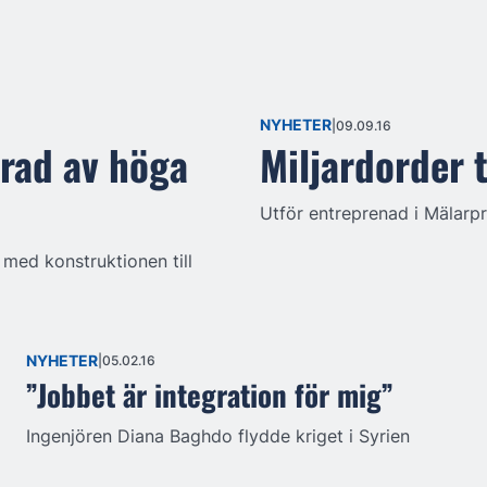
NYHETER
09.09.16
erad av höga
Miljardorder t
Utför entreprenad i Mälarpr
 med konstruktionen till
NYHETER
05.02.16
”Jobbet är integration för mig”
Ingenjören Diana Baghdo flydde kriget i Syrien