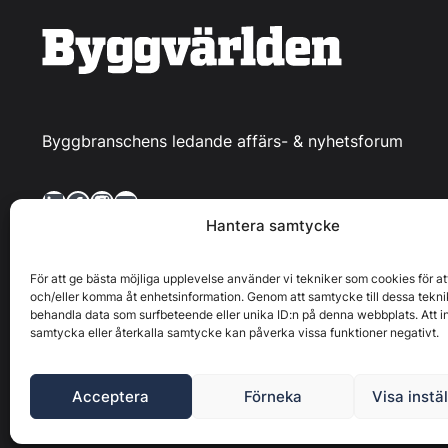
Byggbranschens ledande affärs- & nyhetsforum
LinkedIn
Facebook
Instagram
YouTube
Hantera samtycke
För att ge bästa möjliga upplevelse använder vi tekniker som cookies för at
och/eller komma åt enhetsinformation. Genom att samtycke till dessa tekni
behandla data som surfbeteende eller unika ID:n på denna webbplats. Att i
Byggvärlden produceras av
Svenska Media i Ljusdal AB
,
samtycka eller återkalla samtycke kan påverka vissa funktioner negativt.
upphovsrättslig
Acceptera
Förneka
Visa instä