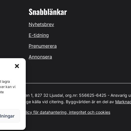
Snabblänkar
Nyhetsbrev
E-tidning
Prenumerera
Annonsera
t lagra
ker kan vi
nte
 Östernäsvägen 1, 827 32 Ljusdal, org.nr: 556625-6425 - Ansvarig u
t skyddat. Ange källa vid citering. Byggvärlden är en del av
Markna
Policy för datahantering, integritet och cookies
llningar