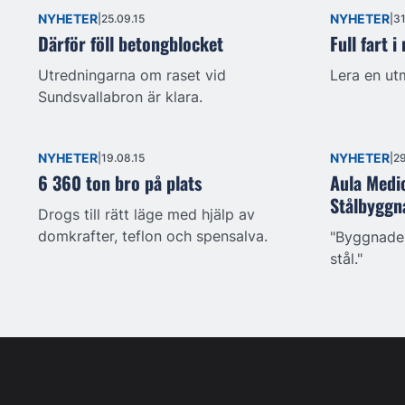
NYHETER
NYHETER
25.09.15
31
Därför föll betongblocket
Full fart 
Utredningarna om raset vid
Lera en utm
Sundsvallabron är klara.
NYHETER
NYHETER
19.08.15
29
6 360 ton bro på plats
Aula Medi
Stålbyggn
Drogs till rätt läge med hjälp av
domkrafter, teflon och spensalva.
"Byggnaden
stål."