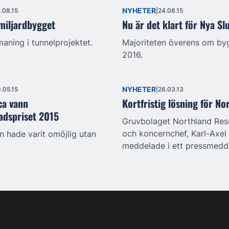
NYHETER
.08.15
24.08.15
i miljardbygget
Nu är det klart för Nya Sl
aning i tunnelprojektet.
Majoriteten överens om by
2016.
NYHETER
.05.15
28.03.13
ca vann
Kortfristig lösning för No
adspriset 2015
Gruvbolaget Northland Res
och koncernchef, Karl-Axel
 hade varit omöjlig utan
meddelade i ett pressmedde