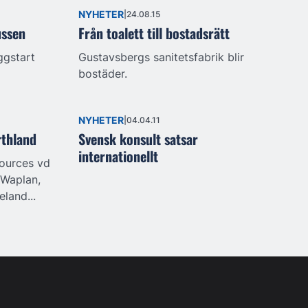
NYHETER
24.08.15
ussen
Från toalett till bostadsrätt
ggstart
Gustavsbergs sanitetsfabrik blir
bostäder.
NYHETER
04.04.11
rthland
Svensk konsult satsar
internationellt
ources vd
 Waplan,
land...