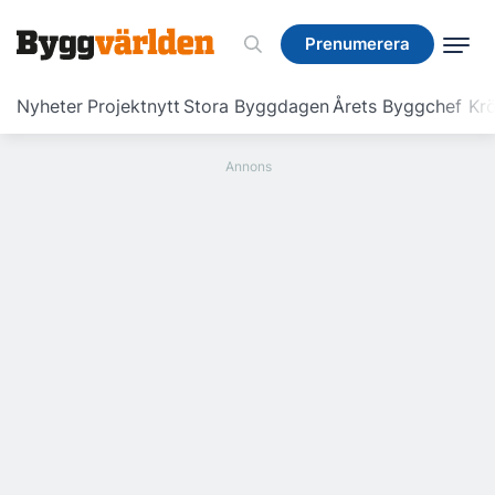
Prenumerera
Prenumerera
Nyheter
Projektnytt
Stora Byggdagen
Årets Byggchef
Krö