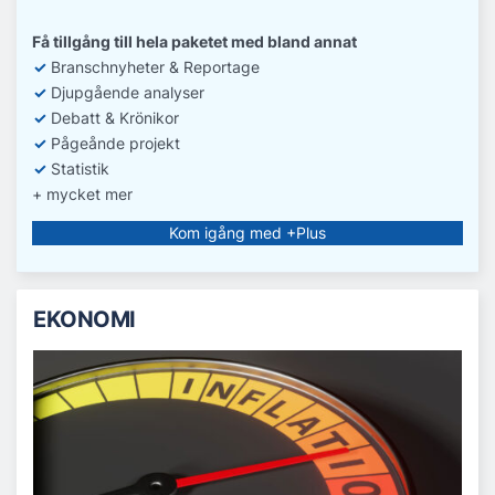
Få tillgång till hela paketet med bland annat
✓
Branschnyheter & Reportage
✓
D
jupgående analyser
✓
Debatt
& Krönikor
✓
Pågeånde projekt
✓
Statistik
+ mycket mer
Kom igång med +Plus
EKONOMI