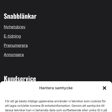
Snabblänkar
Nyhetsbrev
E-tidning
Prenumerera
Annonsera
Kundservice
Hantera samtycke
Mina sidor
Kontakta oss
För att ge bästa möjliga upplevelse använder vi tekniker som cookies för
att lagra och/eller komma åt enhetsinformation. Genom att samtycke till
dessa tekniker kan vi behandla data som surfbeteende eller unika ID:n på