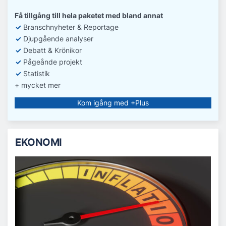
Få tillgång till hela paketet med bland annat
✓
Branschnyheter & Reportage
✓
D
jupgående analyser
✓
Debatt
& Krönikor
✓
Pågeånde projekt
✓
Statistik
+ mycket mer
Kom igång med +Plus
EKONOMI