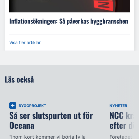
Inflationsökningen: Så påverkas byggbranschen
Visa fler artiklar
Läs också
BYGGPROJEKT
NYHETER
Så ser slutspurten ut för
NCC kräv
Oceana
efter dö
"Inom kort kommer vi börja fylla
Företaget ac