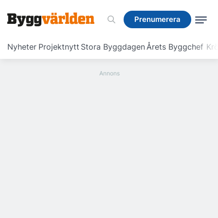
Prenumerera
Prenumerera
Nyheter
Projektnytt
Stora Byggdagen
Årets Byggchef
Krö