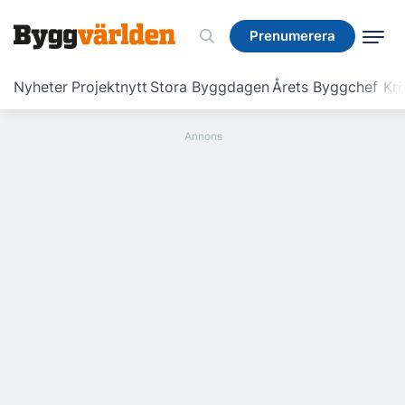
Prenumerera
Prenumerera
Nyheter
Projektnytt
Stora Byggdagen
Årets Byggchef
Krö