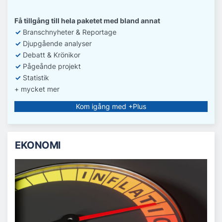
Få tillgång till hela paketet med bland annat
✓
Branschnyheter & Reportage
✓
D
jupgående analyser
✓
Debatt
& Krönikor
✓
Pågeånde projekt
✓
Statistik
+ mycket mer
Kom igång med +Plus
EKONOMI