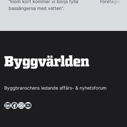
"Inom kort kommer vi börja fylla
Företaget ac
bassängerna med vatten".
Byggbranschens ledande affärs- & nyhetsforum
LinkedIn
Facebook
Instagram
YouTube