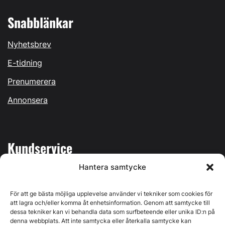
Snabblänkar
Nyhetsbrev
E-tidning
Prenumerera
Annonsera
Kundservice
Hantera samtycke
Mina sidor
Kontakta oss
För att ge bästa möjliga upplevelse använder vi tekniker som cookies för
att lagra och/eller komma åt enhetsinformation. Genom att samtycke till
dessa tekniker kan vi behandla data som surfbeteende eller unika ID:n på
denna webbplats. Att inte samtycka eller återkalla samtycke kan