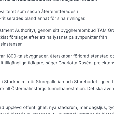
kvarteret som sedan återremitterades i
iserades bland annat för sina rivningar.
stment Authority), genom sitt byggherreombud TAM Gro
at förslaget efter att ha lyssnat på synpunkter från
sinstanser.
verar 1800-talsbyggnader, återskapar förlorad stenstad o
rit tillgängliga tidigare, säger Charlotta Rosén, projektan
 i Stockholm, där
Sturegallerian och Sturebadet ligger, 
ré till Östermalmstorgs tunnelbanestation. Det ska även
d upplevd offentlighet, nya stadsrum, mer dagsljus, tyd