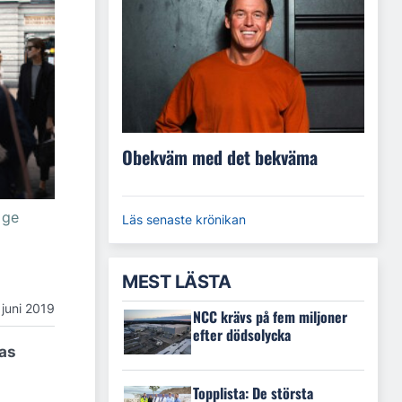
Obekväm med det bekväma
 ge
Läs senaste krönikan
MEST LÄSTA
 juni 2019
NCC krävs på fem miljoner
efter dödsolycka
nas
Topplista: De största