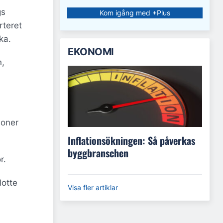
gs
Kom igång med +Plus
rteret
ka.
EKONOMI
n,
soner
Inflationsökningen: Så påverkas
byggbranschen
r.
lotte
Visa fler artiklar