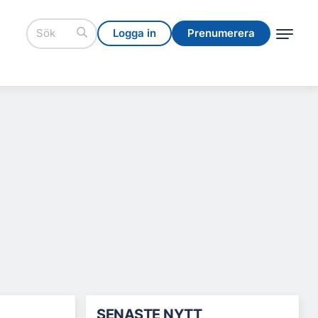
Logga in
Prenumerera
Logga in
Prenumerera
SENASTE NYTT