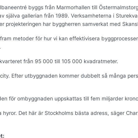
nelbaneentré byggs från Marmorhallen till Östermalmstor
v själva gallerian från 1989. Verksamheterna i Sturekva
der projekteringen har byggherren samverkat med Skans
fram metoder för hur vi kan effektivisera byggprocesse
.
kvarteret från 95 000 till 105 000 kvadratmeter.
 i city. Efter utbyggnaden kommer dubbelt så många per
aden för ombyggnaden uppskattas till fem miljarder krono
 hyror. Det här är Stockholms bästa adress, säger Char
t: