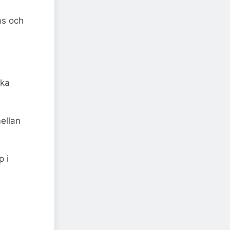
as och
ska
mellan
p i