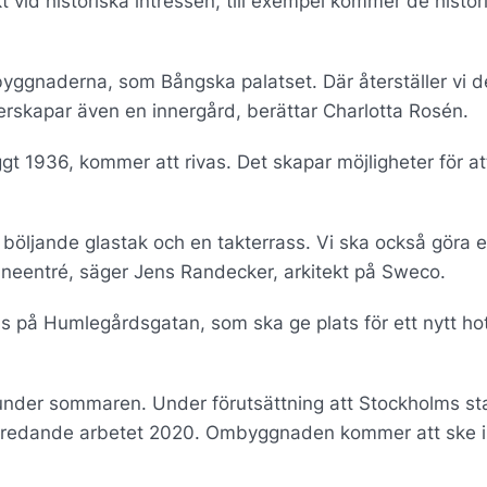
 vid historiska intressen, till exempel kommer de histor
yggnaderna, som Bångska palatset. Där återställer vi 
rskapar även en innergård, berättar Charlotta Rosén.
gt 1936, kommer att rivas. Det skapar möjligheter för at
 böljande glastak och en takterrass. Vi ska också göra 
lbaneentré, säger Jens Randecker, arkitekt på Sweco.
us på Humlegårdsgatan, som ska ge plats för ett nytt hot
år under sommaren. Under förutsättning att Stockholms st
örberedande arbetet 2020. Ombyggnaden kommer att ske i