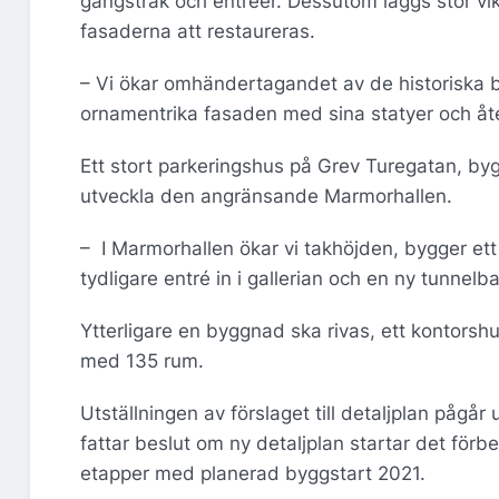
gångstråk och entréer. Dessutom läggs stor vikt
fasaderna att restaureras.
– Vi ökar omhändertagandet av de historiska b
ornamentrika fasaden med sina statyer och åte
Ett stort parkeringshus på Grev Turegatan, byg
utveckla den angränsande Marmorhallen.
– I Marmorhallen ökar vi takhöjden, bygger ett
tydligare entré in i gallerian och en ny tunne
Ytterligare en byggnad ska rivas, ett kontorsh
med 135 rum.
Utställningen av förslaget till detaljplan påg
fattar beslut om ny detaljplan startar det f
etapper med planerad byggstart 2021.