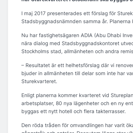
I maj 2017 presenterades ett förslag för Sture
Stadsbyggnadsnämnden samma år. Planerna krit
Nu har fastighetsägaren ADIA (Abu Dhabi Inve
nära dialog med Stadsbyggnadskontoret utveckl
Stockholms stad, allmänheten och andra remis
– Resultatet är ett helhetsförslag där vi reno
bjuder in allmänheten till delar som inte har va
Sturekvarteret.
Enligt planerna kommer kvarteret vid Stureplan
arbetsplatser, 80 nya lägenheter och en ny ent
byggas ett nytt hotell och flera takterrasser.
Den röda tråden för omvandlingen har varit öka