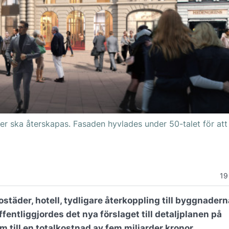
r ska återskapas. Fasaden hyvlades under 50-talet för att
19
bostäder, hotell, tydligare återkoppling till byggnader
ffentliggjordes det nya förslaget till detaljplanen på
 till en totalkostnad av fem miljarder kronor.