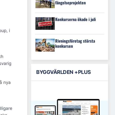
fängelseprojekten
Konkurserna ökade i juli
up, i
Rivningsföretag största
konkursen
ch
svarig
BYGGVÄRLDEN +PLUS
få nya
ligare