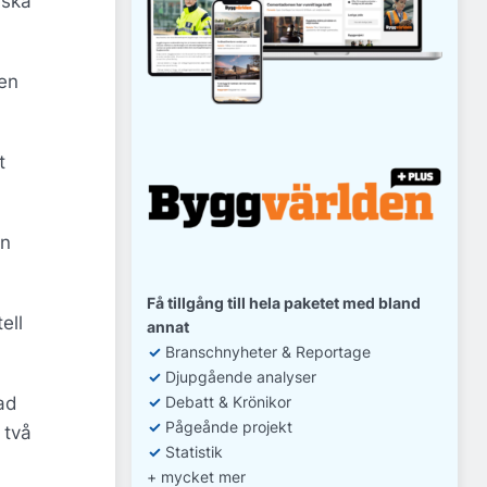
iska
den
t
en
Få tillgång till hela paketet med bland
ell
annat
✓
Branschnyheter & Reportage
✓
D
jupgående analyser
ad
✓
Debatt
& Krönikor
✓
Pågeånde projekt
 två
✓
Statistik
+ mycket mer