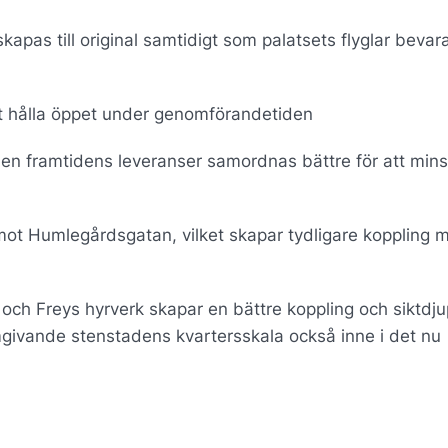
apas till original samtidigt som palatsets flyglar bevar
t hålla öppet under genomförandetiden
en framtidens leveranser samordnas bättre för att min
l mot Humlegårdsgatan, vilket skapar tydligare koppling 
n och Freys hyrverk skapar en bättre koppling och siktdju
 omgivande stenstadens kvartersskala också inne i det nu