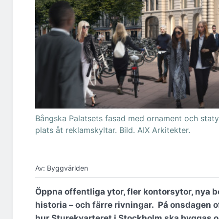
Bångska Palatsets fasad med ornament och statye
plats åt reklamskyltar. Bild. AIX Arkitekter.
Av: Byggvärlden
Öppna offentliga ytor, fler kontorsytor, nya 
historia – och färre rivningar. På onsdagen
o
hur
Sturekvarteret i Stockholm ska byggas om