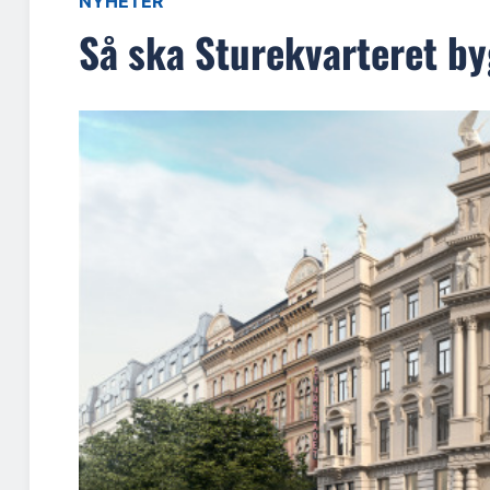
NYHETER
Så ska Sturekvarteret b