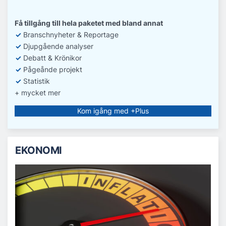
Få tillgång till hela paketet med bland annat
✓
Branschnyheter & Reportage
✓
D
jupgående analyser
✓
Debatt
& Krönikor
✓
Pågeånde projekt
✓
Statistik
+ mycket mer
Kom igång med +Plus
EKONOMI