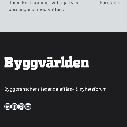
"Inom kort kommer vi börja fylla
Företaget ac
bassängerna med vatten".
Byggbranschens ledande affärs- & nyhetsforum
LinkedIn
Facebook
Instagram
YouTube