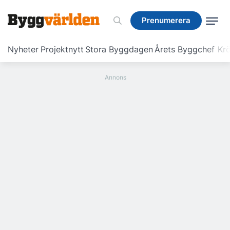
Prenumerera
Prenumerera
Nyheter
Projektnytt
Stora Byggdagen
Årets Byggchef
Krö