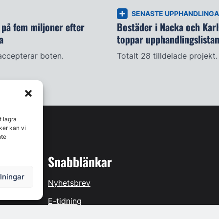
SENASTE UPPHANDLING
på fem miljoner efter
Bostäder i Nacka och Kar
a
toppar upphandlingslista
accepterar boten.
Totalt 28 tilldelade projekt.
t lagra
ker kan vi
nte
Snabblänkar
llningar
Nyhetsbrev
E-tidning