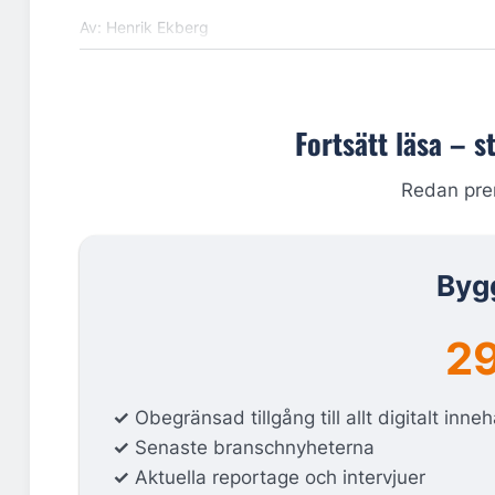
Av: Henrik Ekberg
Fortsätt läsa – s
Redan pr
Byg
29
✓
Obegränsad tillgång till allt digitalt inneh
✓
Senaste branschnyheterna
✓
Aktuella reportage och intervjuer