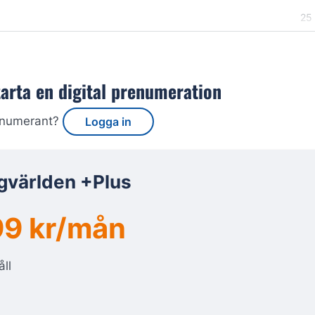
25
tarta en digital prenumeration
enumerant?
Logga in
gvärlden +Plus
9 kr/mån
åll