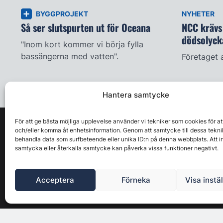
BYGGPROJEKT
NYHETER
Så ser slutspurten ut för Oceana
NCC krävs 
dödsolyck
"Inom kort kommer vi börja fylla
bassängerna med vatten".
Företaget 
Hantera samtycke
För att ge bästa möjliga upplevelse använder vi tekniker som cookies för at
och/eller komma åt enhetsinformation. Genom att samtycke till dessa tekni
behandla data som surfbeteende eller unika ID:n på denna webbplats. Att i
samtycka eller återkalla samtycke kan påverka vissa funktioner negativt.
Acceptera
Förneka
Visa instä
Byggbranschens ledande affärs- & nyhetsforum