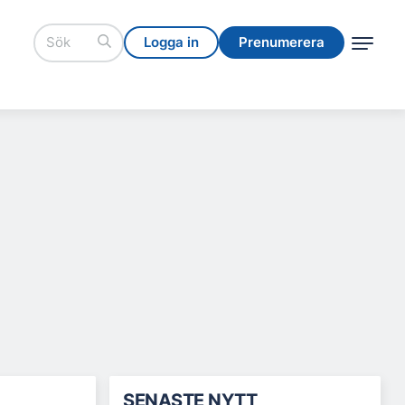
Logga in
Prenumerera
Logga in
Prenumerera
SENASTE NYTT