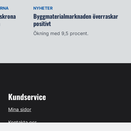
ARNA
NYHETER
lskrona
Byggmaterialmarknaden överraskar
n
positivt
Ökning med 9,5 procent.
Kundservice
Mina sidor
Kontakta oss