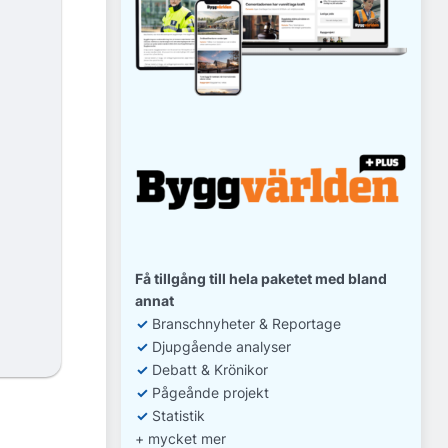
Få tillgång till hela paketet med bland
annat
✓
Branschnyheter & Reportage
✓
D
jupgående analyser
✓
Debatt
& Krönikor
✓
Pågeånde projekt
✓
Statistik
+ mycket mer