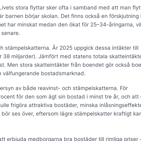
 Livets stora flyttar sker ofta i samband med att man flyt
är barnen börjar skolan. Det finns också en förskjutning 
het har minskat medan den ökat för 25–34-åringarna, vi
r senare.
h stämpelskatterna. År 2025 uppgick dessa intäkter till
38 miljarder). Jämfört med statens totala skatteintäkte
st. Men stora skatteintäkter från boendet gör också bo
 en välfungerande bostadsmarknad.
versyn av både reavinst- och stämpelskatterna. För
procent för den som ägt sin bostad i minst tre år, och att
ulle frigöra attraktiva bostäder, minska inlåsningseffekt
a bör ses över, eftersom lägre stämpelskatter kraftigt k
 erbjuda medborgarna bra bostäder till rimliga priser –