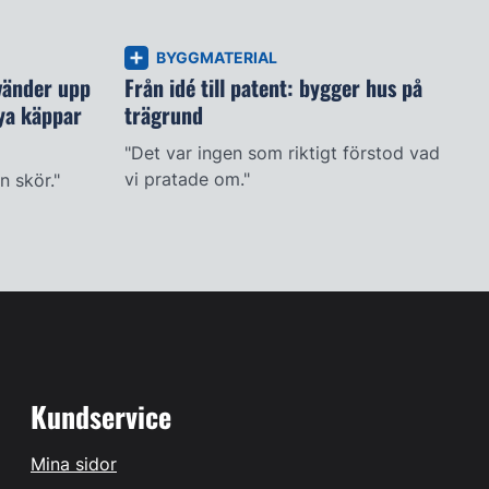
BYGGMATERIAL
vänder upp
Från idé till patent: bygger hus på
ya käppar
trägrund
"Det var ingen som riktigt förstod vad
vi pratade om."
n skör."
Kundservice
Mina sidor