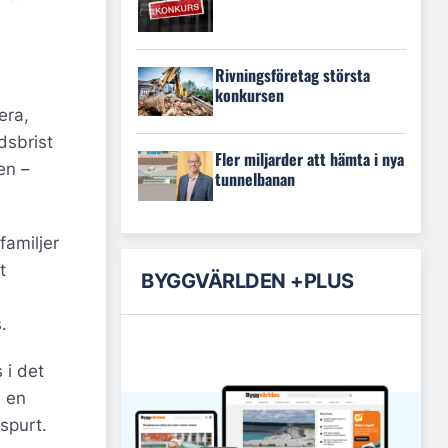
Rivningsföretag största
konkursen
era,
dsbrist
Fler miljarder att hämta i nya
en –
tunnelbanan
familjer
t
BYGGVÄRLDEN +PLUS
.
 i det
e en
spurt.