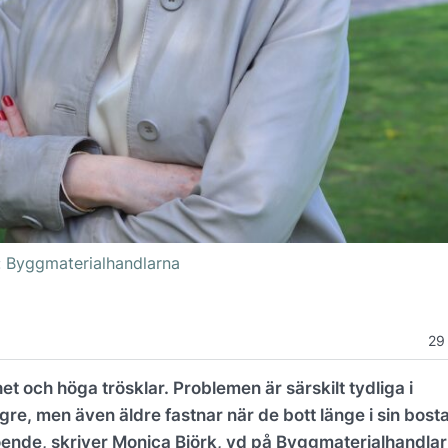
: Byggmaterialhandlarna
29
t och höga trösklar. Problemen är särskilt tydliga i
re, men även äldre fastnar när de bott länge i sin bost
oende, skriver Monica Björk, vd på Byggmaterialhandlar