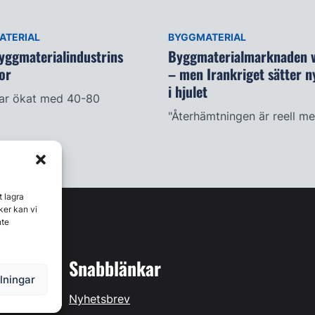
ATERIAL
BYGGMATERIAL
yggmaterialindustrins
Byggmaterialmarknaden 
or
– men Irankriget sätter n
i hjulet
har ökat med 40-80
"Återhämtningen är reell me
t lagra
ker kan vi
nte
Snabblänkar
llningar
Nyhetsbrev