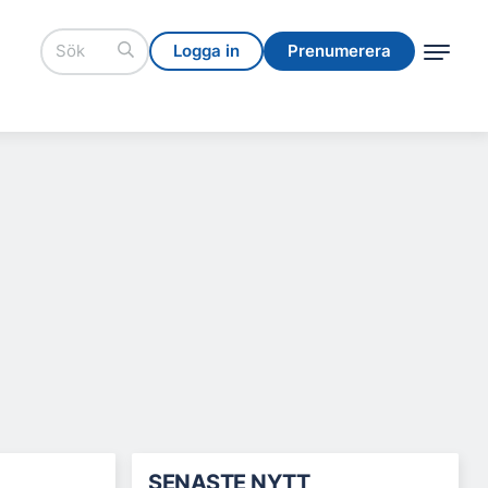
Logga in
Prenumerera
Logga in
Prenumerera
SENASTE NYTT