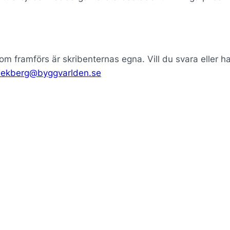
som framförs är skribenternas egna. Vill du svara eller h
k.ekberg@byggvarlden.se