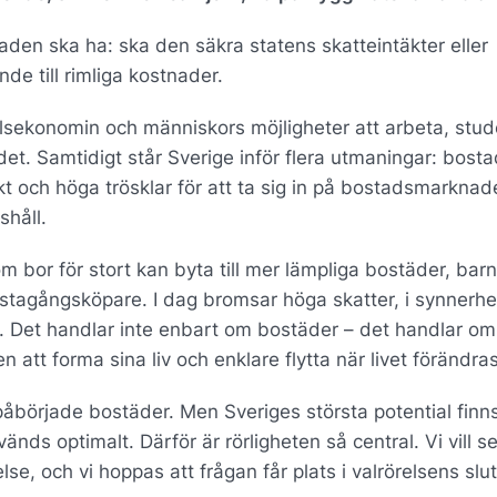
den ska ha: ska den säkra statens skatteintäkter eller
de till rimliga kostnader.
sekonomin och människors möjligheter att arbeta, stud
andet. Samtidigt står Sverige inför flera utmaningar: bosta
 och höga trösklar för att ta sig in på bostadsmarknad
shåll.
m bor för stort kan byta till mer lämpliga bostäder, barn
r förstagångsköpare. I dag bromsar höga skatter, i synnerhe
ta. Det handlar inte enbart om bostäder – det handlar om
 att forma sina liv och enklare flytta när livet förändras
åbörjade bostäder. Men Sveriges största potential finns
nds optimalt. Därför är rörligheten så central. Vi vill s
se, och vi hoppas att frågan får plats i valrörelsens slut