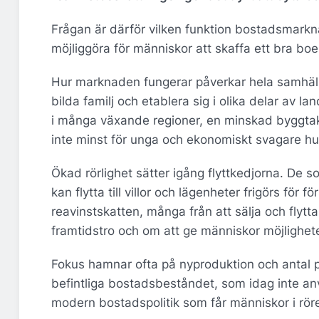
Frågan är därför vilken funktion bostadsmarkna
möjliggöra för människor att skaffa ett bra boen
Hur marknaden fungerar påverkar hela samhäll
bilda familj och etablera sig i olika delar av l
i många växande regioner, en minskad byggtakt
inte minst för unga och ekonomiskt svagare hu
Ökad rörlighet sätter igång flyttkedjorna. De so
kan flytta till villor och lägenheter frigörs fö
reavinstskatten, många från att sälja och flyt
framtidstro och om att ge människor möjligheten
Fokus hamnar ofta på nyproduktion och antal p
befintliga bostadsbeståndet, som idag inte anvä
modern bostadspolitik som får människor i rörel