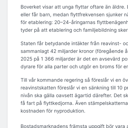
Boverket visar att unga flyttar oftare än äldre.
eller får barn, medan flyttfrekvensen sjunker n
för etablering: 20–24-åringarnas flyttbenägen
tyder på att etablering och familjebildning ske
Staten får betydande intäkter från reavinst- oc
sammanlagt 42 miljarder kronor (föregående år 
2025 på 1 366 miljarder är det en avsevärd po
dyrare för alla parter och utgör en broms för
Till vår kommande regering så föreslår vi en ö
reavinstskatten föreslår vi en sänkning till 10 
nivån ska gälla oavsett ägartid därefter. Det sk
få fart på flyttkedjorna. Även stämpelskattern
kostnaden för nyproduktion.
Bostadsmarknadens främsta uppgift bör vara att