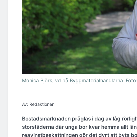
Monica Björk, vd på Byggmaterialhandlarna. Foto
Av: Redaktionen
Bostadsmarknaden präglas i dag av låg rörlighe
storstäderna där unga bor kvar hemma allt läng
reavinstbeskattningen gör det dyrt att byta b