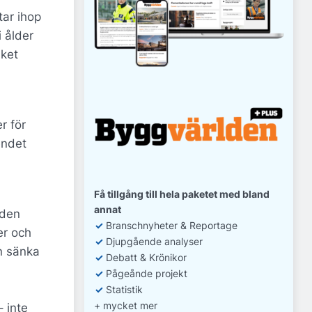
tar ihop
i ålder
lket
r för
endet
Få tillgång till hela paketet med bland
annat
 den
✓
Branschnyheter & Reportage
er och
✓
D
jupgående analyser
an sänka
✓
Debatt
& Krönikor
✓
Pågeånde projekt
✓
Statistik
+ mycket mer
 inte