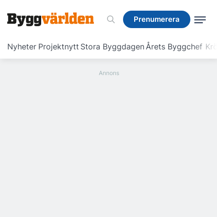
Prenumerera
Prenumerera
Nyheter
Projektnytt
Stora Byggdagen
Årets Byggchef
Krö