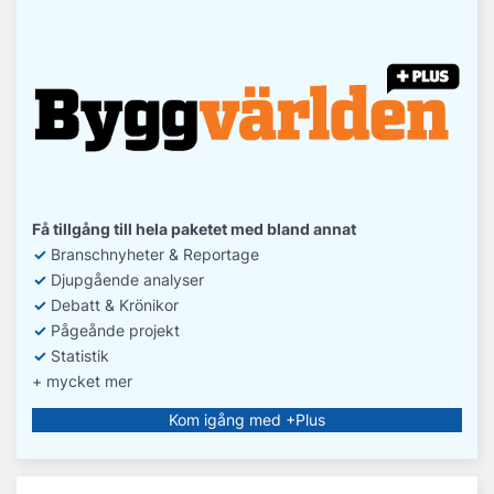
Få tillgång till hela paketet med bland annat
✓
Branschnyheter & Reportage
✓
D
jupgående analyser
✓
Debatt
& Krönikor
✓
Pågeånde projekt
✓
Statistik
+ mycket mer
Kom igång med +Plus