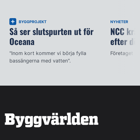
BYGGPROJEKT
NYHETER
Så ser slutspurten ut för
NCC kräv
Oceana
efter dö
"Inom kort kommer vi börja fylla
Företaget ac
bassängerna med vatten".