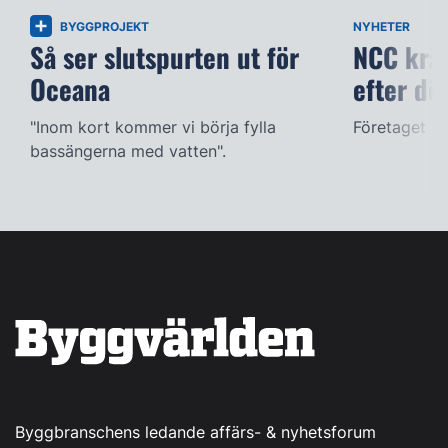
BYGGPROJEKT
NYHETER
Så ser slutspurten ut för
NCC kräv
Oceana
efter dö
"Inom kort kommer vi börja fylla
Företaget ac
bassängerna med vatten".
Byggbranschens ledande affärs- & nyhetsforum