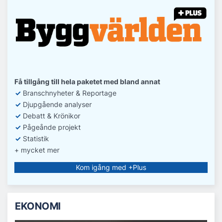
Få tillgång till hela paketet med bland annat
✓
Branschnyheter & Reportage
✓
D
jupgående analyser
✓
Debatt
& Krönikor
✓
Pågeånde projekt
✓
Statistik
+ mycket mer
Kom igång med +Plus
EKONOMI