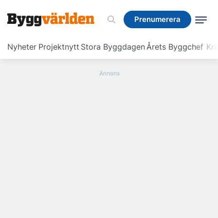
Prenumerera
Prenumerera
Nyheter
Projektnytt
Stora Byggdagen
Årets Byggchef
Krö