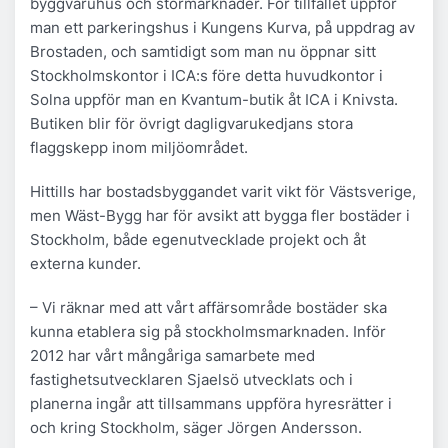
byggvaruhus och stormarknader. För tillfället uppför
man ett parkeringshus i Kungens Kurva, på uppdrag av
Brostaden, och samtidigt som man nu öppnar sitt
Stockholmskontor i ICA:s före detta huvudkontor i
Solna uppför man en Kvantum-butik åt ICA i Knivsta.
Butiken blir för övrigt dagligvarukedjans stora
flaggskepp inom miljöområdet.
Hittills har bostadsbyggandet varit vikt för Västsverige,
men Wäst-Bygg har för avsikt att bygga fler bostäder i
Stockholm, både egenutvecklade projekt och åt
externa kunder.
– Vi räknar med att vårt affärsområde bostäder ska
kunna etablera sig på stockholmsmarknaden. Inför
2012 har vårt mångåriga samarbete med
fastighetsutvecklaren Sjaelsö utvecklats och i
planerna ingår att tillsammans uppföra hyresrätter i
och kring Stockholm, säger Jörgen Andersson.