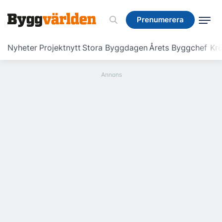
Prenumerera
Prenumerera
Nyheter
Projektnytt
Stora Byggdagen
Årets Byggchef
Krö