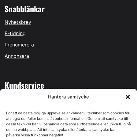
Snabblänkar
Nyhetsbrev
E-tidning
Prenumerera
Annonsera
Kundservice
Hantera samtycke
Mina sidor
Kontakta oss
För att ge bästa möjliga upplevelse använder vi tekniker som cookies för
att lagra och/eller komma åt enhetsinformation. Genom att samtycke till
dessa tekniker kan vi behandla data som surfbeteende eller unika ID:n på
denna webbplats. Att inte samtycka eller återkalla samtycke kan
påverka vissa funktioner negativt.