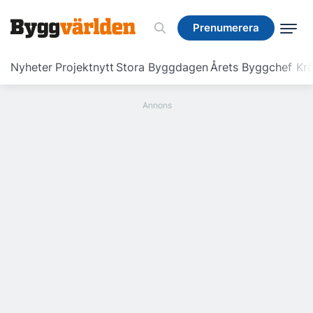
Prenumerera
Prenumerera
Nyheter
Projektnytt
Stora Byggdagen
Årets Byggchef
Krö