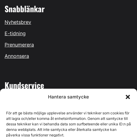
Snabblänkar
Nyhetsbrev
E-tidning
Prenumerera
Annonsera
Kundservice
Hantera samtycke
Mina sidor
Kontakta oss
För att ge bästa möjliga upplevelse använder vi tekniker som cookies för
att lagra och/eller komma åt enhetsinformation. Genom att samtycke till
dessa tekniker kan vi behandla data som surfbeteende eller unika ID:n på
denna webbplats. Att inte samtycka eller återkalla samtycke kan
påverka vissa funktioner negativt.