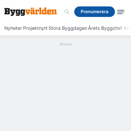
Prenumerera
Prenumerera
Nyheter
Projektnytt
Stora Byggdagen
Årets Byggchef
Krö