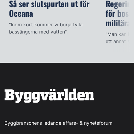
Så ser slutspurten ut för
Regering
Oceana
för bost
militära
"Inom kort kommer vi börja fylla
bassängerna med vatten".
"Man kan han
ett annat sät
Byggbranschens ledande affärs- & nyhetsforum