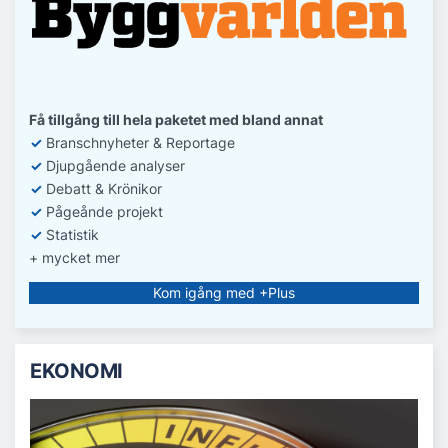
Få tillgång till hela paketet med bland annat
✓
Branschnyheter & Reportage
✓
D
jupgående analyser
✓
Debatt
& Krönikor
✓
Pågeånde projekt
✓
Statistik
+ mycket mer
Kom igång med +Plus
EKONOMI