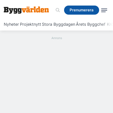
Prenumerera
Prenumerera
Nyheter
Projektnytt
Stora Byggdagen
Årets Byggchef
Krö