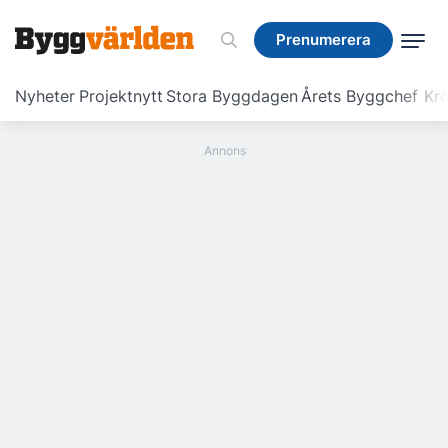
Prenumerera
Prenumerera
Nyheter
Projektnytt
Stora Byggdagen
Årets Byggchef
Krö