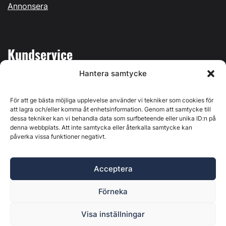
Annonsera
Kundservice
Hantera samtycke
Mina sidor
Kontakta oss
För att ge bästa möjliga upplevelse använder vi tekniker som cookies för
att lagra och/eller komma åt enhetsinformation. Genom att samtycke till
dessa tekniker kan vi behandla data som surfbeteende eller unika ID:n på
denna webbplats. Att inte samtycka eller återkalla samtycke kan
påverka vissa funktioner negativt.
Byggvärlden produceras av
Svenska Media i Ljusdal AB
,
Östernäsvägen 1, 827 32 Ljusdal, org.nr: 556625-6425 -
Acceptera
Ansvarig utgivare: Henrik Ekberg. Innehållet på denna
webbplats är upphovsrättsligt skyddat. Ange källa vid citering.
Förneka
Byggvärlden är en del av
Marknadsdatagruppen
.
Policy för datahantering, integritet och cookies
Visa inställningar