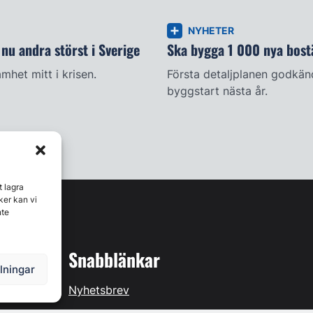
NYHETER
nu andra störst i Sverige
Ska bygga 1 000 nya bostä
mhet mitt i krisen.
Första detaljplanen godkän
byggstart nästa år.
t lagra
ker kan vi
nte
Snabblänkar
llningar
Nyhetsbrev