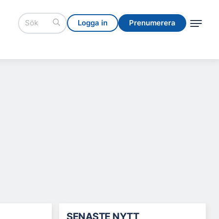
Logga in
Prenumerera
Logga in
Prenumerera
SENASTE NYTT