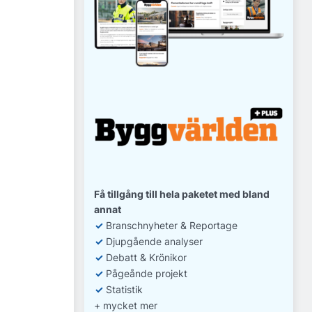
Få tillgång till hela paketet med bland
annat
✓
Branschnyheter & Reportage
✓
D
jupgående analyser
✓
Debatt
& Krönikor
✓
Pågeånde projekt
✓
Statistik
+ mycket mer