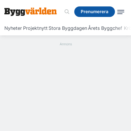
Prenumerera
Prenumerera
Nyheter
Projektnytt
Stora Byggdagen
Årets Byggchef
Krö