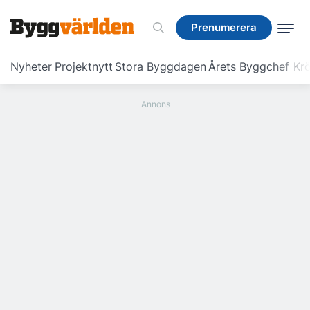
Prenumerera
Prenumerera
Nyheter
Projektnytt
Stora Byggdagen
Årets Byggchef
Krö