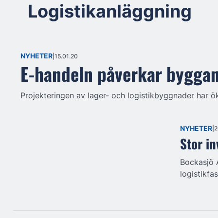
Logistikanläggning
NYHETER
15.01.20
E-handeln påverkar bygga
Projekteringen av lager- och logistikbyggnader har ök
NYHETER
2
Stor in
Bockasjö A
logistikfas