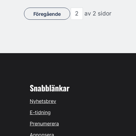
av 2 sidor
Föregående
Snabblänkar
Nyhetsbrev
E-tidning
Prenumerera
Annonsera