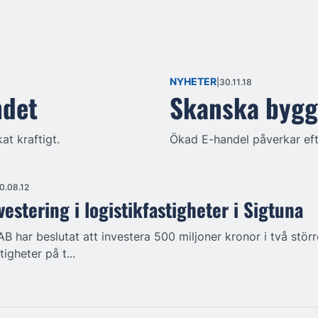
NYHETER
30.11.18
ndet
Skanska bygg
at kraftigt.
Ökad E-handel påverkar eft
0.08.12
vestering i logistikfastigheter i Sigtuna
B har beslutat att investera 500 miljoner kronor i två störr
tigheter på t...