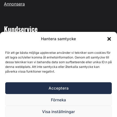
Annonsera
Kundservice
Hantera samtycke
Mina sidor
Kontakta oss
För att ge bästa möjliga upplevelse använder vi tekniker som cookies för
att lagra och/eller komma åt enhetsinformation. Genom att samtycke till
dessa tekniker kan vi behandla data som surfbeteende eller unika ID:n på
denna webbplats. Att inte samtycka eller återkalla samtycke kan
påverka vissa funktioner negativt.
Byggvärlden produceras av
Svenska Media i Ljusdal AB
,
Östernäsvägen 1, 827 32 Ljusdal, org.nr: 556625-6425 -
Acceptera
Ansvarig utgivare: Henrik Ekberg. Innehållet på denna
webbplats är upphovsrättsligt skyddat. Ange källa vid citering.
Förneka
Byggvärlden är en del av
Marknadsdatagruppen
.
Policy för datahantering, integritet och cookies
Visa inställningar