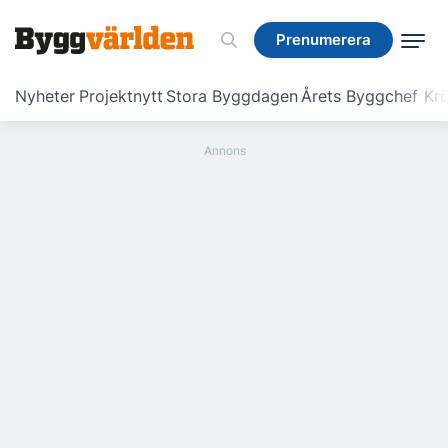
Prenumerera
Prenumerera
Nyheter
Projektnytt
Stora Byggdagen
Årets Byggchef
Krö