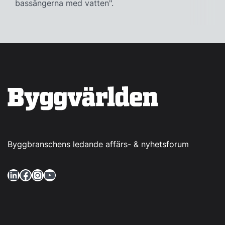
bassängerna med vatten".
Byggbranschens ledande affärs- & nyhetsforum
LinkedIn
Facebook
Instagram
YouTube