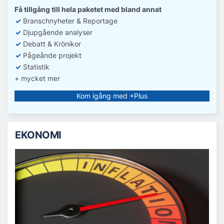
Få tillgång till hela paketet med bland annat
✓
Branschnyheter & Reportage
✓
D
jupgående analyser
✓
Debatt
& Krönikor
✓
Pågeånde projekt
✓
Statistik
+ mycket mer
Kom igång med +Plus
EKONOMI