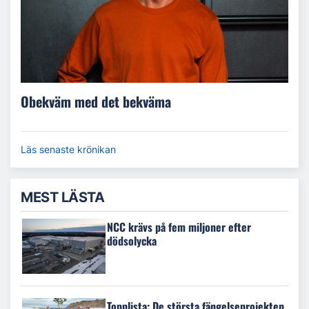
Obekväm med det bekväma
Läs senaste krönikan
MEST LÄSTA
NCC krävs på fem miljoner efter
dödsolycka
Topplista: De största fängelseprojekten