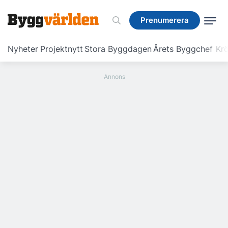
Prenumerera
Prenumerera
Nyheter
Projektnytt
Stora Byggdagen
Årets Byggchef
Krö