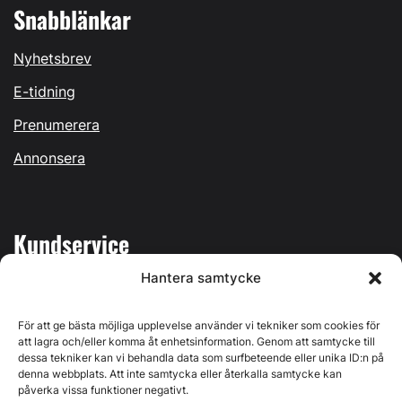
Snabblänkar
Nyhetsbrev
E-tidning
Prenumerera
Annonsera
Kundservice
Hantera samtycke
Mina sidor
Kontakta oss
För att ge bästa möjliga upplevelse använder vi tekniker som cookies för
att lagra och/eller komma åt enhetsinformation. Genom att samtycke till
dessa tekniker kan vi behandla data som surfbeteende eller unika ID:n på
denna webbplats. Att inte samtycka eller återkalla samtycke kan
påverka vissa funktioner negativt.