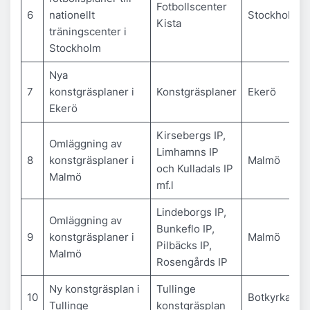
Fotbollscenter
6
nationellt
Stockholm
Kista
träningscenter i
Stockholm
Nya
7
konstgräsplaner i
Konstgräsplaner
Ekerö
Ekerö
Kirsebergs IP,
Omläggning av
Limhamns IP
8
konstgräsplaner i
Malmö
och Kulladals IP
Malmö
mf.l
Lindeborgs IP,
Omläggning av
Bunkeflo IP,
9
konstgräsplaner i
Malmö
Pilbäcks IP,
Malmö
Rosengårds IP
Ny konstgräsplan i
Tullinge
10
Botkyrka
Tullinge
konstgräsplan