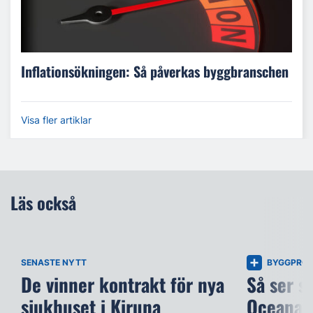
Inflationsökningen: Så påverkas byggbranschen
Visa fler artiklar
Läs också
SENASTE NYTT
BYGGPROJ
De vinner kontrakt för nya
Så ser s
sjukhuset i Kiruna
Oceana