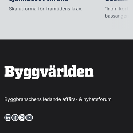
Ska utforma för framtidens krav.
"Inom kort k
bassängerna
Byggbranschens ledande affärs- & nyhetsforum
LinkedIn
Facebook
Instagram
YouTube