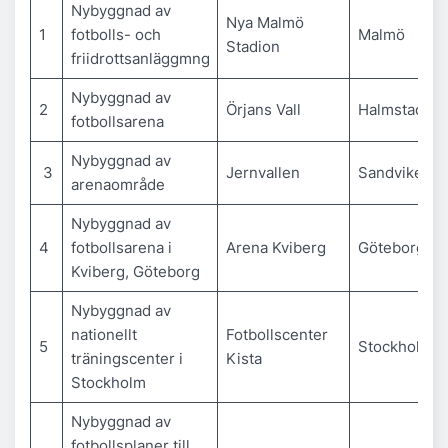
Nybyggnad av
Nya Malmö
1
fotbolls- och
Malmö
Stadion
friidrottsanläggmng
Nybyggnad av
2
Örjans Vall
Halmstad
fotbollsarena
Nybyggnad av
3
Jernvallen
Sandviken
arenaområde
Nybyggnad av
4
fotbollsarena i
Arena Kviberg
Göteborg
Kviberg, Göteborg
Nybyggnad av
nationellt
Fotbollscenter
5
Stockholm
träningscenter i
Kista
Stockholm
Nybyggnad av
fotbollsplaner till