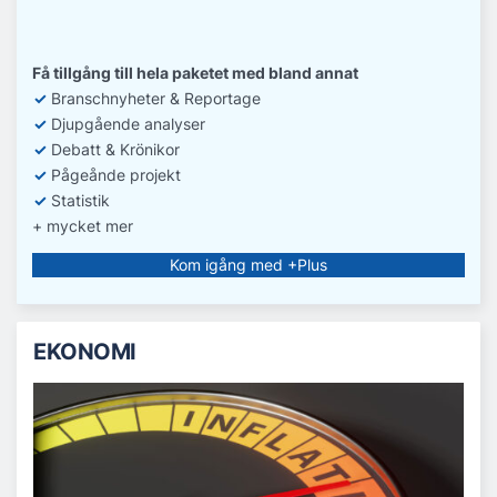
Få tillgång till hela paketet med bland annat
✓
Branschnyheter & Reportage
✓
D
jupgående analyser
✓
Debatt
& Krönikor
✓
Pågeånde projekt
✓
Statistik
+ mycket mer
Kom igång med +Plus
EKONOMI