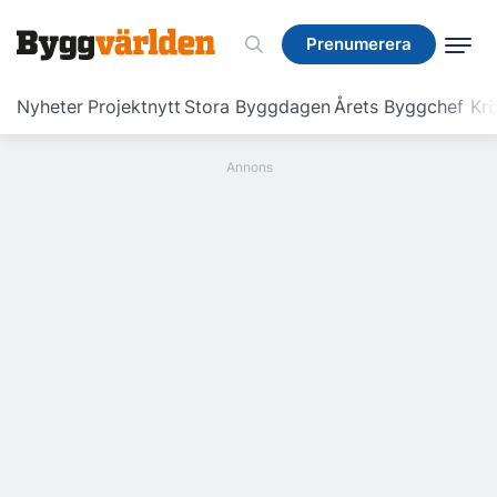
Prenumerera
Prenumerera
Nyheter
Projektnytt
Stora Byggdagen
Årets Byggchef
Krö