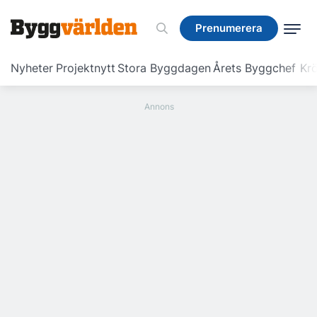
Prenumerera
Prenumerera
Nyheter
Projektnytt
Stora Byggdagen
Årets Byggchef
Krö