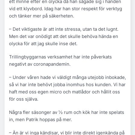
ett minne efter en olycka då han sågade sig i handen
vid ett klyvbord. Idag har han stor respekt för verktyg
och tänker mer på säkerheten.
– Det viktigaste är att inte stressa, utan ta det lugnt.
Men det var onödigt att det skulle behöva hända en
olycka för att jag skulle inse det.
Trillingbyggarnas verksamhet har inte påverkats
negativt av coronapandemin.
– Under våren hade vi väldigt många utejobb inbokade,
så vi har inte behövt jobba inomhus hos kunden. Vi har
haft med oss egen micro och matlådor och hållit oss
för oss själva.
Några fler säsonger av ½ rum och kök har inte spelats
in, men Patrik hoppas på mer.
– Än är vi inga kändisar, vi blir inte direkt igenkända på