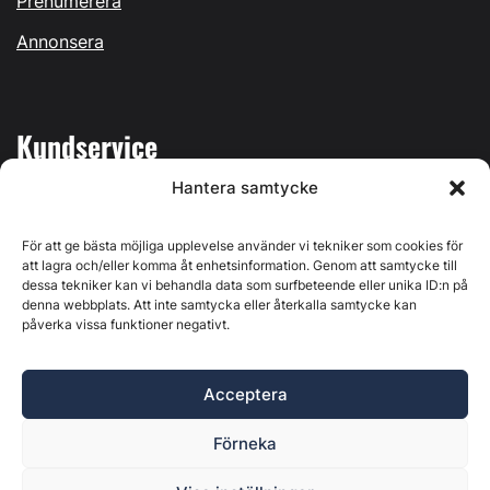
Prenumerera
Annonsera
Kundservice
Hantera samtycke
Mina sidor
Kontakta oss
För att ge bästa möjliga upplevelse använder vi tekniker som cookies för
att lagra och/eller komma åt enhetsinformation. Genom att samtycke till
dessa tekniker kan vi behandla data som surfbeteende eller unika ID:n på
denna webbplats. Att inte samtycka eller återkalla samtycke kan
påverka vissa funktioner negativt.
Byggvärlden produceras av
Svenska Media i Ljusdal AB
,
Östernäsvägen 1, 827 32 Ljusdal, org.nr: 556625-6425 -
Acceptera
Ansvarig utgivare: Henrik Ekberg. Innehållet på denna
webbplats är upphovsrättsligt skyddat. Ange källa vid citering.
Förneka
Byggvärlden är en del av
Marknadsdatagruppen
.
Policy för datahantering, integritet och cookies