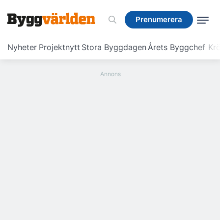
Prenumerera
Prenumerera
Nyheter
Projektnytt
Stora Byggdagen
Årets Byggchef
Krö