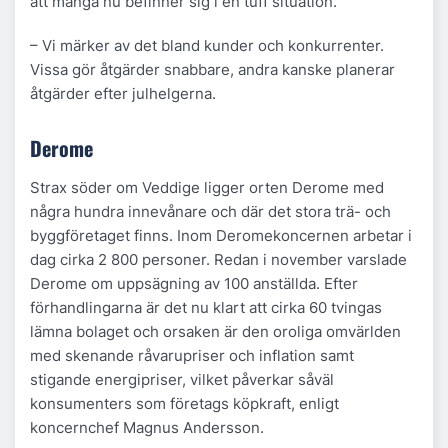
att många nu befinner sig i en tuff situation.
– Vi märker av det bland kunder och konkurrenter.
Vissa gör åtgärder snabbare, andra kanske planerar
åtgärder efter julhelgerna.
Derome
Strax söder om Veddige ligger orten Derome med
några hundra innevånare och där det stora trä- och
byggföretaget finns. Inom Deromekoncernen arbetar i
dag cirka 2 800 personer. Redan i november varslade
Derome om uppsägning av 100 anställda. Efter
förhandlingarna är det nu klart att cirka 60 tvingas
lämna bolaget och orsaken är den oroliga omvärlden
med skenande råvarupriser och inflation samt
stigande energipriser, vilket påverkar såväl
konsumenters som företags köpkraft, enligt
koncernchef Magnus Andersson.