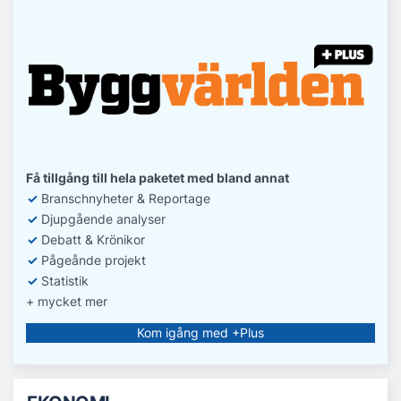
Få tillgång till hela paketet med bland annat
✓
Branschnyheter & Reportage
✓
D
jupgående analyser
✓
Debatt
& Krönikor
✓
Pågeånde projekt
✓
Statistik
+ mycket mer
Kom igång med +Plus