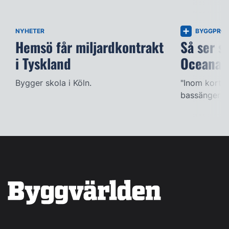
NYHETER
BYGGPROJ
Hemsö får miljardkontrakt
Så ser s
i Tyskland
Oceana
Bygger skola i Köln.
"Inom kort k
bassängerna