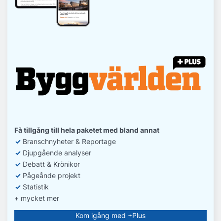
Få tillgång till hela paketet med bland annat
✓
Branschnyheter & Reportage
✓
D
jupgående analyser
✓
Debatt
& Krönikor
✓
Pågeånde projekt
✓
Statistik
+ mycket mer
Kom igång med +Plus