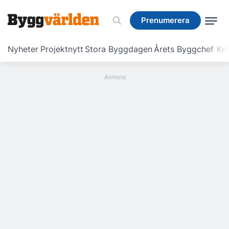
Prenumerera
Prenumerera
Nyheter
Projektnytt
Stora Byggdagen
Årets Byggchef
Krö