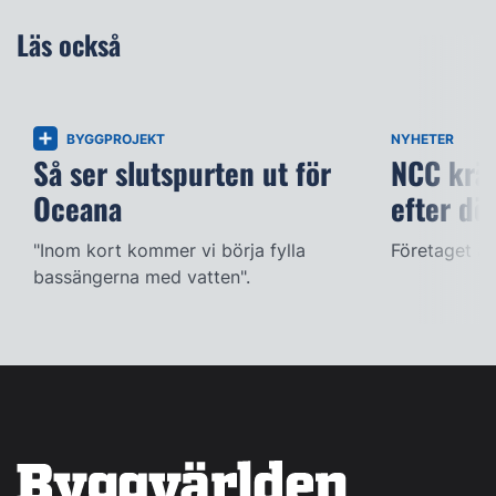
Läs också
BYGGPROJEKT
NYHETER
Så ser slutspurten ut för
NCC kräv
Oceana
efter dö
"Inom kort kommer vi börja fylla
Företaget ac
bassängerna med vatten".