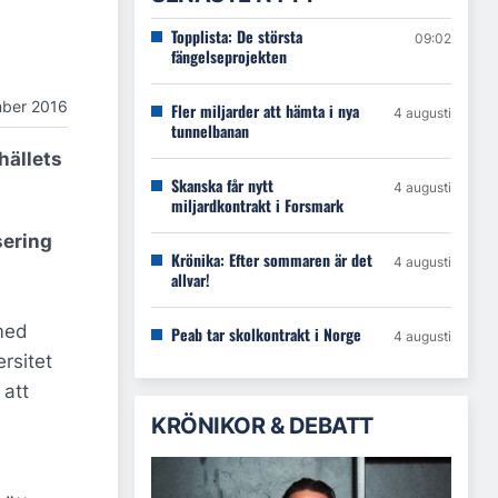
Topplista: De största
09:02
fängelseprojekten
ber 2016
Fler miljarder att hämta i nya
4 augusti
tunnelbanan
hällets
Skanska får nytt
4 augusti
miljardkontrakt i Forsmark
sering
Krönika: Efter sommaren är det
4 augusti
allvar!
 med
Peab tar skolkontrakt i Norge
4 augusti
rsitet
 att
KRÖNIKOR & DEBATT