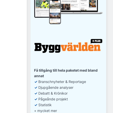
Få tillgång till hela paketet med bland
annat
✓
Branschnyheter & Reportage
✓
D
jupgående analyser
✓
Debatt
& Krönikor
✓
Pågeånde projekt
✓
Statistik
+ mycket mer