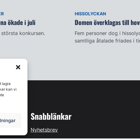
ER
HISSOLYCKAN
a ökade i juli
Domen överklagas till hov
största konkursen.
Fem personer dog i hissoly
samtliga åtalade friades i t
t lagra
ker kan vi
nte
Snabblänkar
llningar
Nyhetsbrev