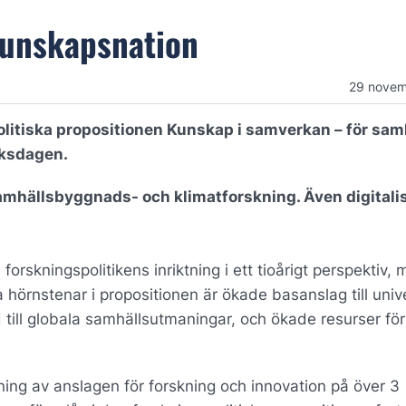
kunskapsnation
29 novem
litiska propositionen Kunskap i samverkan – för sam
iksdagen.
samhällsbyggnads- och klimatforskning. Även digitali
orskningspolitikens inriktning i ett tioårigt perspektiv,
 hörnstenar i propositionen är ökade basanslag till unive
 till globala samhällsutmaningar, och ökade resurser för
ing av anslagen för forskning och innovation på över 3