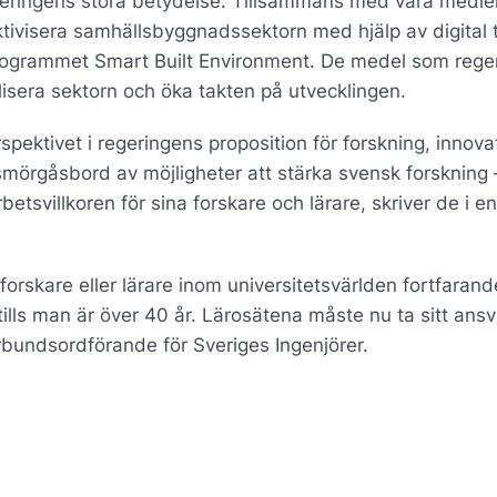
aliseringens stora betydelse. Tillsammans med våra med
fektivisera samhällsbyggnadssektorn med hjälp av digital 
sprogrammet Smart Built Environment. De medel som rege
ilisera sektorn och öka takten på utvecklingen.
pektivet i regeringens proposition för forskning, innova
 smörgåsbord av möjligheter att stärka svensk forskning
etsvillkoren för sina forskare och lärare, skriver de i en
 forskare eller lärare inom universitetsvärlden fortfarand
ills man är över 40 år. Lärosätena måste nu ta sitt ansv
örbundsordförande för Sveriges Ingenjörer.