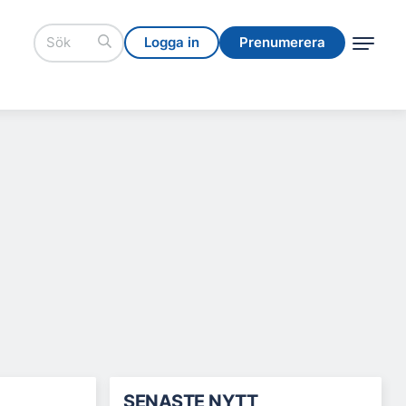
Logga in
Prenumerera
Logga in
Prenumerera
SENASTE NYTT