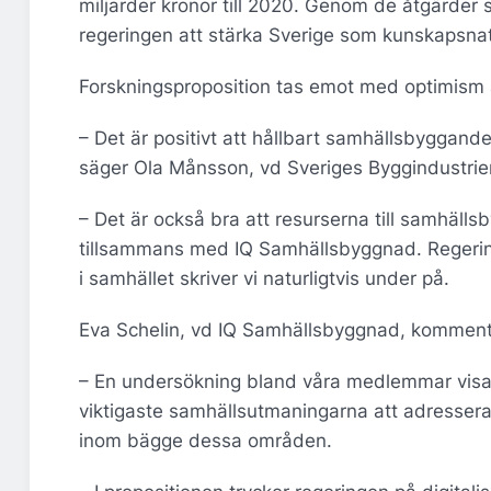
miljarder kronor till 2020. Genom de åtgärder s
regeringen att stärka Sverige som kunskapsnat
Forskningsproposition tas emot med optimism
– Det är positivt att hållbart samhällsbyggande
säger Ola Månsson, vd Sveriges Byggindustrie
– Det är också bra att resurserna till samhälls
tillsammans med IQ Samhällsbyggnad. Regering
i samhället skriver vi naturligtvis under på.
Eva Schelin, vd IQ Samhällsbyggnad, kommente
– En undersökning bland våra medlemmar visar
viktigaste samhällsutmaningarna att adressera
inom bägge dessa områden.