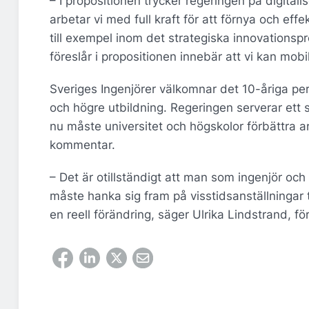
– I propositionen trycker regeringen på digit
arbetar vi med full kraft för att förnya och ef
till exempel inom det strategiska innovation
föreslår i propositionen innebär att vi kan mob
Sveriges Ingenjörer välkomnar det 10-åriga pers
och högre utbildning. Regeringen serverar ett
nu måste universitet och högskolor förbättra arb
kommentar.
– Det är otillständigt att man som ingenjör och
måste hanka sig fram på visstidsanställningar t
en reell förändring, säger Ulrika Lindstrand, f