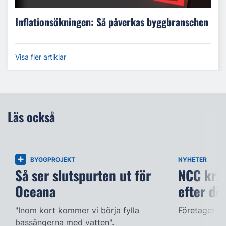
Inflationsökningen: Så påverkas byggbranschen
Visa fler artiklar
Läs också
BYGGPROJEKT
NYHETER
Så ser slutspurten ut för
NCC kräv
Oceana
efter dö
"Inom kort kommer vi börja fylla
Företaget ac
bassängerna med vatten".