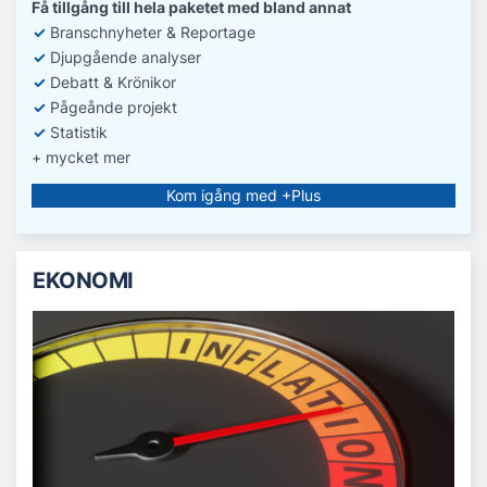
Få tillgång till hela paketet med bland annat
✓
Branschnyheter & Reportage
✓
D
jupgående analyser
✓
Debatt
& Krönikor
✓
Pågeånde projekt
✓
Statistik
+ mycket mer
Kom igång med +Plus
EKONOMI