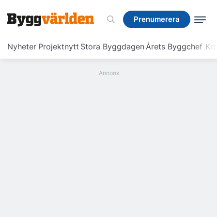
Prenumerera
Prenumerera
Nyheter
Projektnytt
Stora Byggdagen
Årets Byggchef
Krö