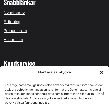
Snabblänkar
Nyhetsbrev
E-tidning
Prenumerera
Annonsera
Kundservice
Hantera samtycke
Mina sidor
Kontakta oss
För att ge bästa möjliga upplevelse använder vi tekniker som cookies för
att lagra och/eller komma åt enhetsinformation. Genom att samtycke till
dessa tekniker kan vi behandla data som surfbeteende eller unika ID:n på
denna webbplats. Att inte samtycka eller återkalla samtycke kan
påverka vissa funktioner negativt.
Byggvärlden produceras av
Svenska Media i Ljusdal AB
,