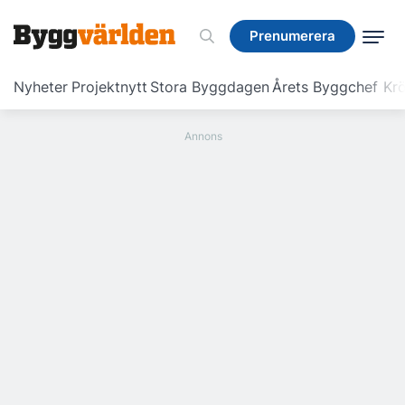
Prenumerera
Prenumerera
Nyheter
Projektnytt
Stora Byggdagen
Årets Byggchef
Krö