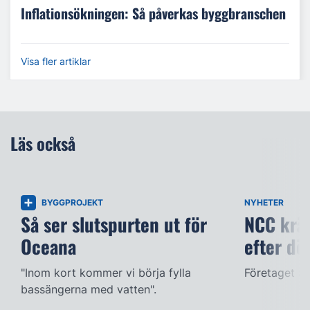
Inflationsökningen: Så påverkas byggbranschen
Visa fler artiklar
Läs också
BYGGPROJEKT
NYHETER
Så ser slutspurten ut för
NCC kräv
Oceana
efter dö
"Inom kort kommer vi börja fylla
Företaget ac
bassängerna med vatten".