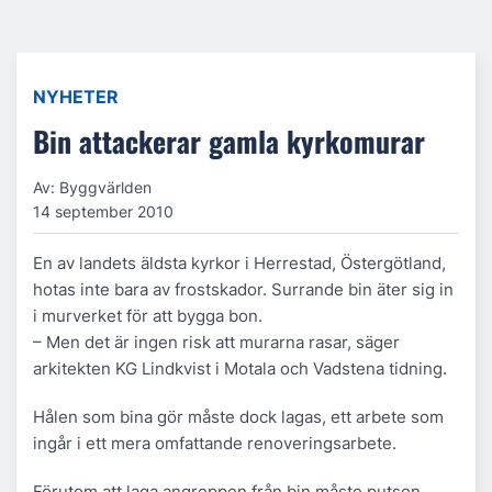
NYHETER
Bin attackerar gamla kyrkomurar
Av: Byggvärlden
14 september 2010
En av landets äldsta kyrkor i Herrestad, Östergötland,
hotas inte bara av frostskador. Surrande bin äter sig in
i murverket för att bygga bon.
– Men det är ingen risk att murarna rasar, säger
arkitekten KG Lindkvist i Motala och Vadstena tidning.
Hålen som bina gör måste dock lagas, ett arbete som
ingår i ett mera omfattande renoveringsarbete.
Förutom att laga angreppen från bin måste putsen