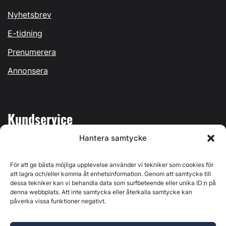
Nyhetsbrev
E-tidning
Prenumerera
Annonsera
Kundservice
Hantera samtycke
Mina sidor
Kontakta oss
För att ge bästa möjliga upplevelse använder vi tekniker som cookies för
att lagra och/eller komma åt enhetsinformation. Genom att samtycke till
dessa tekniker kan vi behandla data som surfbeteende eller unika ID:n på
denna webbplats. Att inte samtycka eller återkalla samtycke kan
påverka vissa funktioner negativt.
Byggvärlden produceras av
Svenska Media i Ljusdal AB
,
Östernäsvägen 1, 827 32 Ljusdal, org.nr: 556625-6425 -