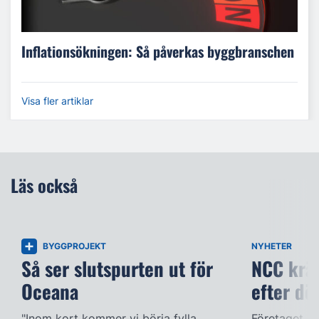
Inflationsökningen: Så påverkas byggbranschen
Visa fler artiklar
Läs också
BYGGPROJEKT
NYHETER
Så ser slutspurten ut för
NCC kräv
Oceana
efter dö
"Inom kort kommer vi börja fylla
Företaget ac