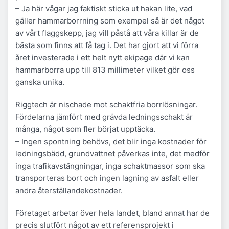
– Ja här vågar jag faktiskt sticka ut hakan lite, vad
gäller hammarborrning som exempel så är det något
av vårt flaggskepp, jag vill påstå att våra killar är de
bästa som finns att få tag i. Det har gjort att vi förra
året investerade i ett helt nytt ekipage där vi kan
hammarborra upp till 813 millimeter vilket gör oss
ganska unika.
Riggtech är nischade mot schaktfria borrlösningar.
Fördelarna jämfört med grävda ledningsschakt är
många, något som fler börjat upptäcka.
– Ingen spontning behövs, det blir inga kostnader för
ledningsbädd, grundvattnet påverkas inte, det medför
inga trafikavstängningar, inga schaktmassor som ska
transporteras bort och ingen lagning av asfalt eller
andra återställandekostnader.
Företaget arbetar över hela landet, bland annat har de
precis slutfört något av ett referensprojekt i