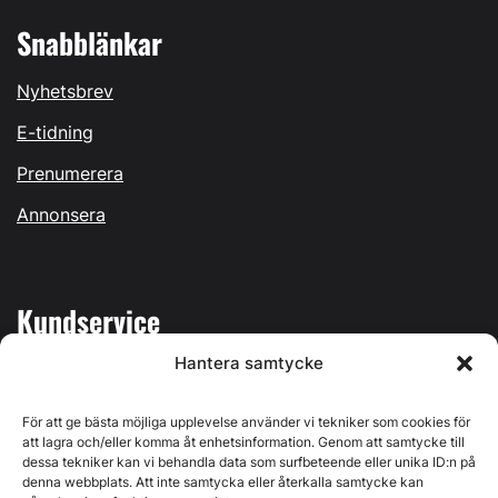
Snabblänkar
Nyhetsbrev
E-tidning
Prenumerera
Annonsera
Kundservice
Hantera samtycke
Mina sidor
Kontakta oss
För att ge bästa möjliga upplevelse använder vi tekniker som cookies för
att lagra och/eller komma åt enhetsinformation. Genom att samtycke till
dessa tekniker kan vi behandla data som surfbeteende eller unika ID:n på
denna webbplats. Att inte samtycka eller återkalla samtycke kan