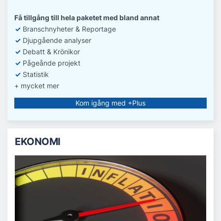
Få tillgång till hela paketet med bland annat
✓
Branschnyheter & Reportage
✓
D
jupgående analyser
✓
Debatt
& Krönikor
✓
Pågeånde projekt
✓
Statistik
+ mycket mer
Kom igång med +Plus
EKONOMI