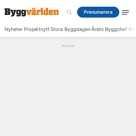
Prenumerera
Prenumerera
Nyheter
Projektnytt
Stora Byggdagen
Årets Byggchef
Krö