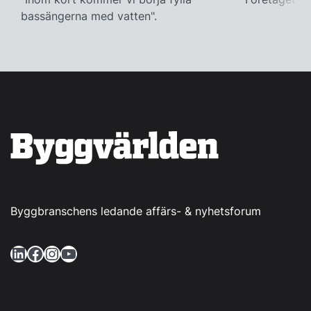
bassängerna med vatten".
Byggbranschens ledande affärs- & nyhetsforum
LinkedIn
Facebook
Instagram
YouTube