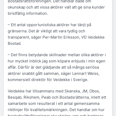
Bostadsrättsföreningen. Det handlar både om
okunskap och att vissa aktörer valt att ge sina kunder
bristfällig information.
– Ett antal opportunistiska aktörer har tänjt på
gränserna. Det är viktigt att vara tydlig och
transparent, säger Per-Martin Eriksson, VD Veidekke
Bostad.
– Det finns betydande skillnader mellan olika aktörer i
hur mycket inblick jag som köpare erbjuds i min egen
affär. Därför är det glädjande att så många seriösa
aktörer snabbt gått samman, säger Lennart Weiss,
kommersiell direktör för Veidekke i Sverige.
Veidekke har tillsammans med Skanska, JM, Obos,
Besqab, Rikshem, Peab och Bostadsrätterna, inlett ett
samarbete som resulterat i ett antal gemensamma
riktlinjer för kvalitetsmärkningen. Det handlar om hur
bostadsrättsföreningar ska startas upp och hanteras