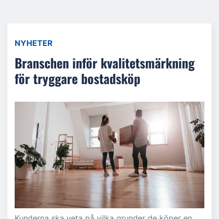
NYHETER
Branschen inför kvalitetsmärkning
för tryggare bostadsköp
Kunderna ska veta på vilka grunder de köper en