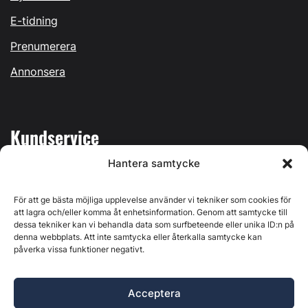
E-tidning
Prenumerera
Annonsera
Kundservice
Hantera samtycke
Mina sidor
Kontakta oss
För att ge bästa möjliga upplevelse använder vi tekniker som cookies för
att lagra och/eller komma åt enhetsinformation. Genom att samtycke till
dessa tekniker kan vi behandla data som surfbeteende eller unika ID:n på
denna webbplats. Att inte samtycka eller återkalla samtycke kan
påverka vissa funktioner negativt.
Byggvärlden produceras av
Svenska Media i Ljusdal AB
,
Östernäsvägen 1, 827 32 Ljusdal, org.nr: 556625-6425 -
Acceptera
Ansvarig utgivare: Henrik Ekberg. Innehållet på denna