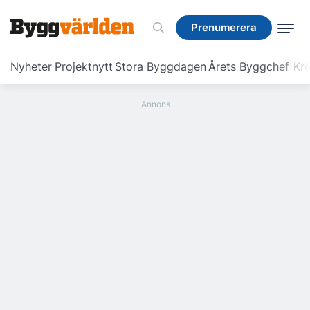
Prenumerera
Prenumerera
Nyheter
Projektnytt
Stora Byggdagen
Årets Byggchef
Krö