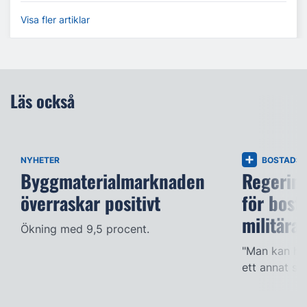
Visa fler artiklar
Läs också
NYHETER
BOSTADS
Byggmaterialmarknaden
Regering
överraskar positivt
för bost
militära
Ökning med 9,5 procent.
"Man kan han
ett annat sät