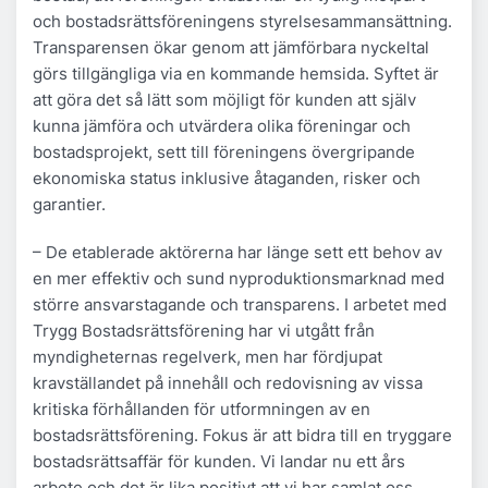
och bostadsrättsföreningens styrelsesammansättning.
Transparensen ökar genom att jämförbara nyckeltal
görs tillgängliga via en kommande hemsida. Syftet är
att göra det så lätt som möjligt för kunden att själv
kunna jämföra och utvärdera olika föreningar och
bostadsprojekt, sett till föreningens övergripande
ekonomiska status inklusive åtaganden, risker och
garantier.
– De etablerade aktörerna har länge sett ett behov av
en mer effektiv och sund nyproduktionsmarknad med
större ansvarstagande och transparens. I arbetet med
Trygg Bostadsrättsförening har vi utgått från
myndigheternas regelverk, men har fördjupat
kravställandet på innehåll och redovisning av vissa
kritiska förhållanden för utformningen av en
bostadsrättsförening. Fokus är att bidra till en tryggare
bostadsrättsaffär för kunden. Vi landar nu ett års
arbete och det är lika positivt att vi har samlat oss