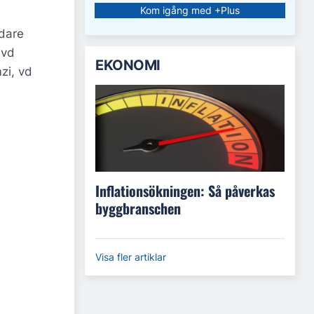
Kom igång med +Plus
edare
 vd
EKONOMI
zi, vd
Inflationsökningen: Så påverkas
byggbranschen
Visa fler artiklar