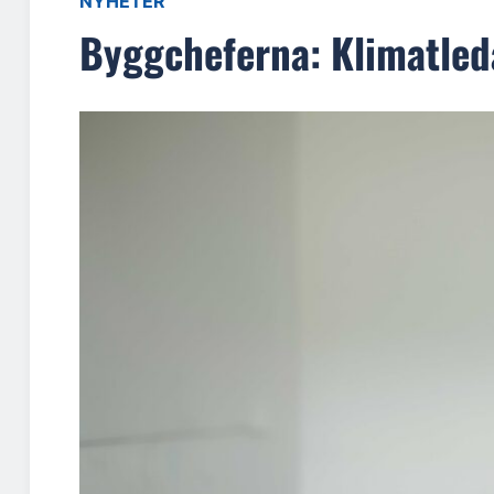
NYHETER
Byggcheferna: Klimatled