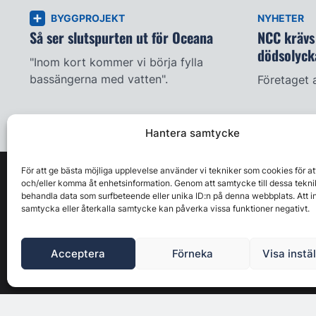
BYGGPROJEKT
NYHETER
Så ser slutspurten ut för Oceana
NCC krävs 
dödsolyck
"Inom kort kommer vi börja fylla
bassängerna med vatten".
Företaget 
Hantera samtycke
För att ge bästa möjliga upplevelse använder vi tekniker som cookies för at
och/eller komma åt enhetsinformation. Genom att samtycke till dessa tekni
behandla data som surfbeteende eller unika ID:n på denna webbplats. Att i
samtycka eller återkalla samtycke kan påverka vissa funktioner negativt.
Acceptera
Förneka
Visa instä
Byggbranschens ledande affärs- & nyhetsforum