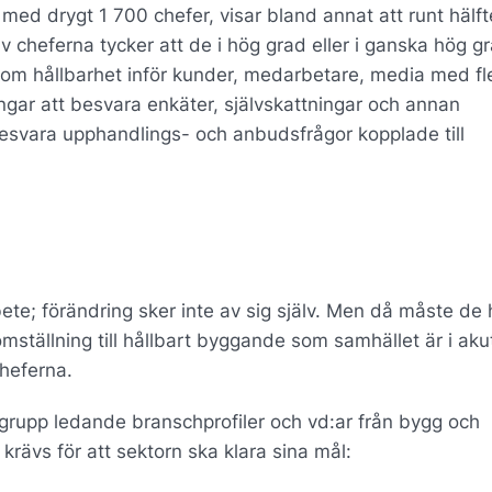
ed drygt 1 700 chefer, visar bland annat att runt hälf
av cheferna tycker att de i hög grad eller i ganska hög g
 om hållbarhet inför kunder, medarbetare, media med fl
ngar att besvara enkäter, självskattningar och annan
 besvara upphandlings- och anbudsfrågor kopplade till
bete; förändring sker inte av sig själv. Men då måste de
omställning till hållbart byggande som samhället är i ak
cheferna.
grupp ledande branschprofiler och vd:ar från bygg och
rävs för att sektorn ska klara sina mål: