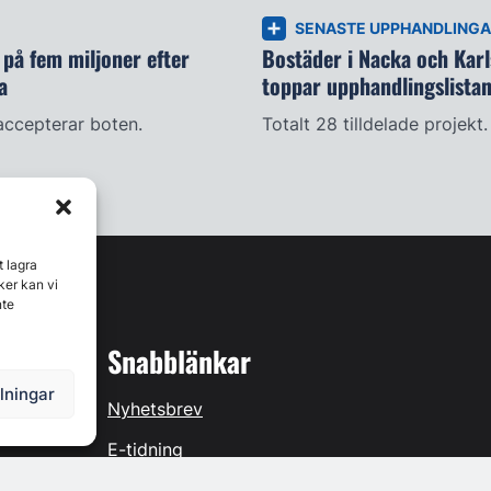
SENASTE UPPHANDLING
på fem miljoner efter
Bostäder i Nacka och Kar
a
toppar upphandlingslista
accepterar boten.
Totalt 28 tilldelade projekt.
t lagra
ker kan vi
nte
Snabblänkar
llningar
Nyhetsbrev
E-tidning
Prenumerera