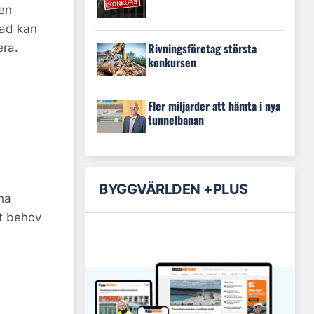
ten
rad kan
Rivningsföretag största
era.
konkursen
Fler miljarder att hämta i nya
tunnelbanan
BYGGVÄRLDEN +PLUS
 ha
ut behov