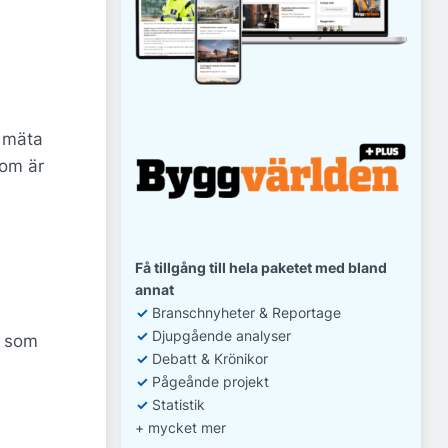
,
n mäta
som är
Få tillgång till hela paketet med bland
annat
✓
Branschnyheter & Reportage
✓
D
jupgående analyser
e som
✓
Debatt
& Krönikor
✓
Pågeånde projekt
✓
Statistik
+ mycket mer