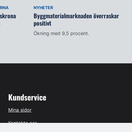
ARNA
NYHETER
lskrona
Byggmaterialmarknaden överraskar
n
positivt
Ökning med 9,5 procent.
Kundservice
Mina sidor
Kontakta oss