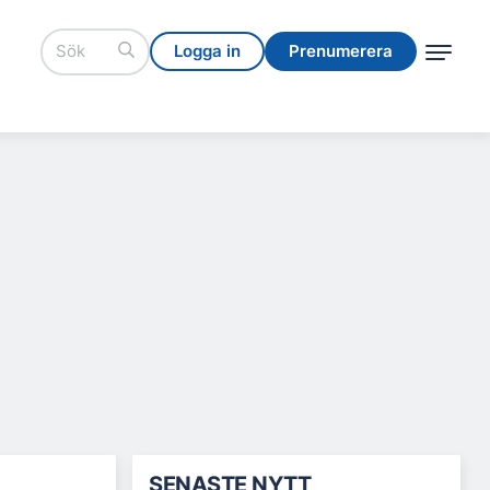
Logga in
Prenumerera
Logga in
Prenumerera
SENASTE NYTT