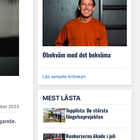
Obekväm med det bekväma
Läs senaste krönikan
MEST LÄSTA
mber 2023
Topplista: De största
fängelseprojekten
ggande.
Konkurserna ökade i juli