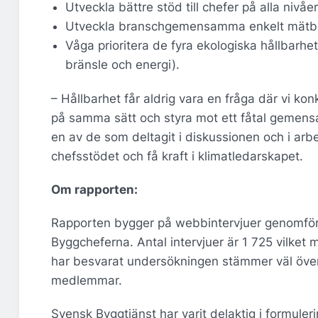
Utveckla bättre stöd till chefer på alla nivåer
Utveckla branschgemensamma enkelt mätbara
Våga prioritera de fyra ekologiska hållbarhet
bränsle och energi).
– Hållbarhet får aldrig vara en fråga där vi ko
på samma sätt och styra mot ett fåtal gemens
en av de som deltagit i diskussionen och i arbe
chefsstödet och få kraft i klimatledarskapet.
Om rapporten:
Rapporten bygger på webbintervjuer genomfö
Byggcheferna. Antal intervjuer är 1 725 vilket
har besvarat undersökningen stämmer väl öve
medlemmar.
Svensk Byggtjänst har varit delaktig i formuler