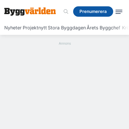
Prenumerera
Prenumerera
Nyheter
Projektnytt
Stora Byggdagen
Årets Byggchef
Krö