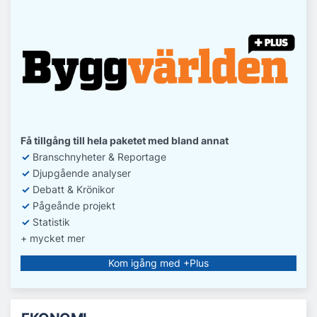
Få tillgång till hela paketet med bland annat
✓
Branschnyheter & Reportage
✓
D
jupgående analyser
✓
Debatt
& Krönikor
✓
Pågeånde projekt
✓
Statistik
+ mycket mer
Kom igång med +Plus