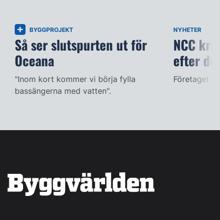
BYGGPROJEKT
NYHETER
Så ser slutspurten ut för
NCC kräv
Oceana
efter dö
"Inom kort kommer vi börja fylla
Företaget ac
bassängerna med vatten".