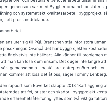
treprenörer och beställare behöver arbeta tillsammans f
etagen gemensam sak med Byggherrarna och ansluter sig t
ning och systematiskt kvalitetsarbete i byggprojekt, s
n, i ett pressmeddelande.
samarbetet.
n ansluter sig till PQi. Branschen står inför stora utman
e prisökningar. Ovanpå det har byggprojekten kostnader
etta är givetvis inte hållbart. Alla känner till problemen
r att man kan lösa dem ensam. Det duger inte längre att
r vårt gemensamma – beställare, entreprenörer och kons
 annan kommer att lösa det åt oss, säger Tommy Lenberg.
 i den rapport som Boverket släppte 2018 ”Kartläggning av
aterades att fel, brister och skador i byggprojekt kosta
nde erfarenhetsåterföring lyftes som två viktiga faktore