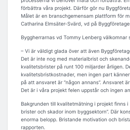
processerna vi behöver mäta och förbättra. En
förbättra våra projekt. Därför gör nu Byggför
Målet är en branschgemensam plattform för mät
Catharina Elmsäter-Svärd, vd på Byggföretage
Byggherrarnas vd Tommy Lenberg välkomnar 
– Vi är väldigt glada över att även Byggföretage
Det är inte nog med materialbrist och skenand
kvalitetsbrister på runt 100 miljarder årligen. D
kvalitetsbristkostnader, men ingen part känne
på att ansvaret är ”någon annans”. Ansvaret ä
Det är i våra projekt felen uppstår och ingen
Bakgrunden till kvalitetmätning i projekt finns
brister och skador inom byggsektorn”. Där konst
enorma belopp. Bristande motivation och brista
rapporten.