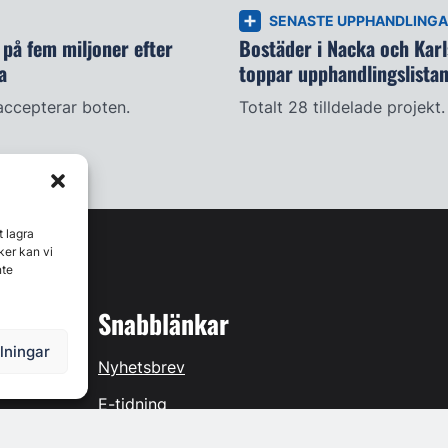
SENASTE UPPHANDLING
på fem miljoner efter
Bostäder i Nacka och Kar
a
toppar upphandlingslista
accepterar boten.
Totalt 28 tilldelade projekt.
t lagra
ker kan vi
nte
Snabblänkar
llningar
Nyhetsbrev
E-tidning
Prenumerera