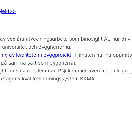
ojekt>>
et av sex års utvecklingsarbete som Binosight AB har drivi
 universitet och Byggherrarna.
ing av kvaliteten i byggprojekt.
Tjänsten har nu öppnats
t på samma sätt som byggherrar.
ht för sina medlemmar. PQi kommer även att bli tillgängl
företagens kvalitetsledningssystem BKMA.