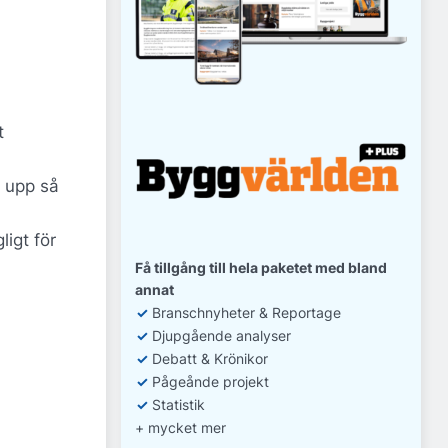
t
 upp så
igt för
Få tillgång till hela paketet med bland
annat
✓
Branschnyheter & Reportage
✓
D
jupgående analyser
✓
Debatt
& Krönikor
✓
Pågeånde projekt
✓
Statistik
+ mycket mer