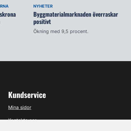
ARNA
NYHETER
lskrona
Byggmaterialmarknaden överraskar
n
positivt
Ökning med 9,5 procent.
Kundservice
Mina sidor
Kontakta oss