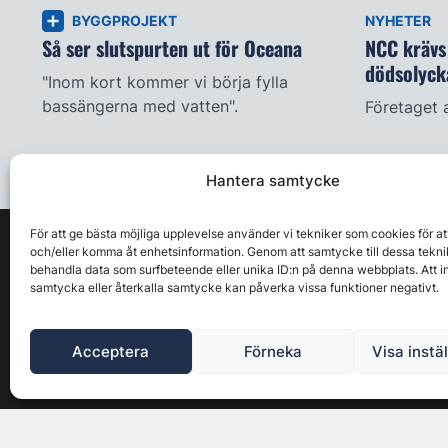
BYGGPROJEKT
NYHETER
Så ser slutspurten ut för Oceana
NCC krävs 
dödsolyck
"Inom kort kommer vi börja fylla
bassängerna med vatten".
Företaget 
Hantera samtycke
För att ge bästa möjliga upplevelse använder vi tekniker som cookies för at
och/eller komma åt enhetsinformation. Genom att samtycke till dessa tekni
behandla data som surfbeteende eller unika ID:n på denna webbplats. Att i
samtycka eller återkalla samtycke kan påverka vissa funktioner negativt.
Acceptera
Förneka
Visa instä
Byggbranschens ledande affärs- & nyhetsforum