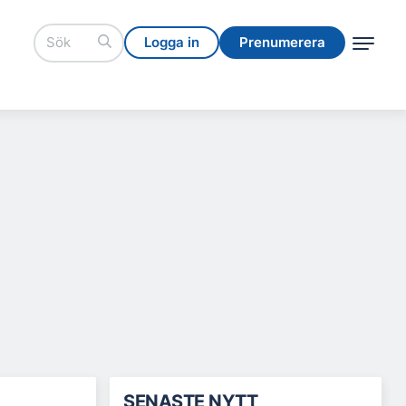
Logga in
Prenumerera
Logga in
Prenumerera
SENASTE NYTT