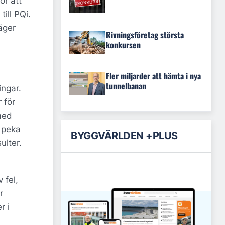
ör att
ill PQi.
äger
Rivningsföretag största
konkursen
Fler miljarder att hämta i nya
tunnelbanan
ingar.
 för
 med
 peka
BYGGVÄRLDEN +PLUS
ulter.
 fel,
r
r i