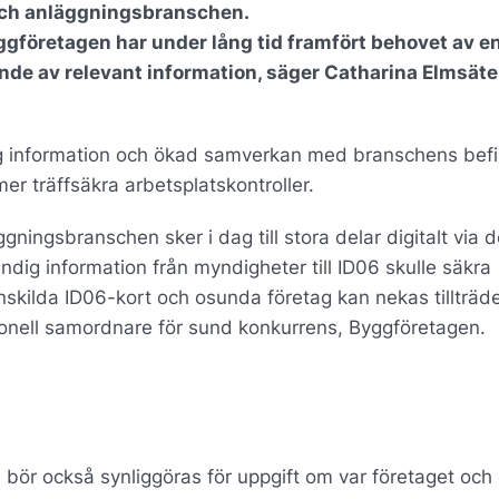
 och anläggningsbranschen.
ggföretagen har under lång tid framfört behovet av e
nde av relevant information, säger Catharina Elmsäte
entlig information och ökad samverkan med branschens befi
er träffsäkra arbetsplatskontroller.
ningsbranschen sker i dag till stora delar digitalt via d
ig information från myndigheter till ID06 skulle säkra
skilda ID06-kort och osunda företag kan nekas tillträde 
ionell samordnare för sund konkurrens, Byggföretagen.
bör också synliggöras för uppgift om var företaget och