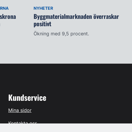
ARNA
NYHETER
lskrona
Byggmaterialmarknaden överraskar
n
positivt
Ökning med 9,5 procent.
Kundservice
Mina sidor
Kontakta oss