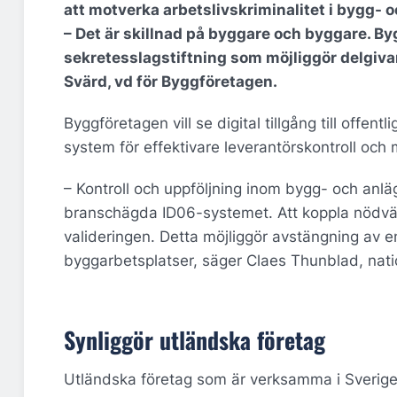
att motverka arbetslivskriminalitet i bygg-
– Det är skillnad på byggare och byggare. By
sekretesslagstiftning som möjliggör delgiva
Svärd, vd för Byggföretagen.
Byggföretagen vill se digital tillgång till off
system för effektivare leverantörskontroll och m
– Kontroll och uppföljning inom bygg- och anlägg
branschägda ID06-systemet. Att koppla nödvänd
valideringen. Detta möjliggör avstängning av en
byggarbetsplatser, säger Claes Thunblad, nat
Synliggör utländska företag
Utländska företag som är verksamma i Sverige 