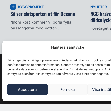
BYGGPROJEKT
NYHETER
Så ser slutspurten ut för Oceana
NCC krävs 
dödsolyck
"Inom kort kommer vi börja fylla
bassängerna med vatten".
Företaget 
Hantera samtycke
För att ge bästa möjliga upplevelse använder vi tekniker som cookies för at
och/eller komma åt enhetsinformation. Genom att samtycke till dessa tekni
behandla data som surfbeteende eller unika ID:n på denna webbplats. Att i
samtycka eller återkalla samtycke kan påverka vissa funktioner negativt.
Acceptera
Förneka
Visa instä
Byggbranschens ledande affärs- & nyhetsforum