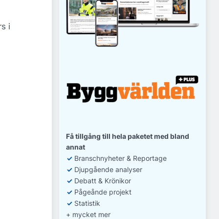
s i
Få tillgång till hela paketet med bland
annat
✓
Branschnyheter & Reportage
✓
D
jupgående analyser
✓
Debatt
& Krönikor
✓
Pågeånde projekt
✓
Statistik
+ mycket mer