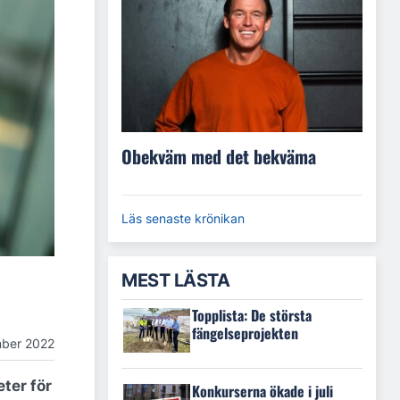
Obekväm med det bekväma
Läs senaste krönikan
MEST LÄSTA
Topplista: De största
fängelseprojekten
ber 2022
ter för
Konkurserna ökade i juli