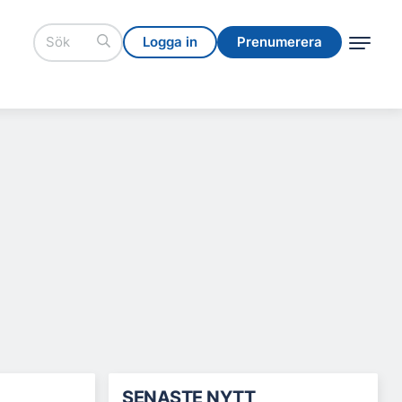
Logga in
Prenumerera
Logga in
Prenumerera
SENASTE NYTT