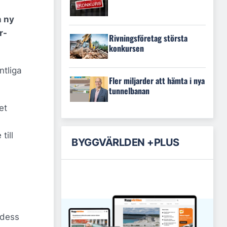
n ny
r-
Rivningsföretag största
konkursen
ntliga
Fler miljarder att hämta i nya
tunnelbanan
et
till
BYGGVÄRLDEN +PLUS
 dess