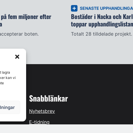
SENASTE UPPHANDLING
på fem miljoner efter
Bostäder i Nacka och Kar
a
toppar upphandlingslista
accepterar boten.
Totalt 28 tilldelade projekt.
t lagra
ker kan vi
nte
Snabblänkar
llningar
Nyhetsbrev
E-tidning