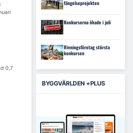
fängelseprojekten
8
nuari
Konkurserna ökade i juli
Rivningsföretag största
konkursen
ed 0,7
t
BYGGVÄRLDEN +PLUS