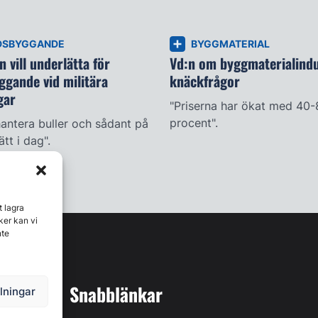
DSBYGGANDE
BYGGMATERIAL
 vill underlätta för
Vd:n om byggmaterialindu
ggande vid militära
knäckfrågor
gar
"Priserna har ökat med 40-
procent".
antera buller och sådant på
ätt i dag".
t lagra
ker kan vi
nte
Snabblänkar
llningar