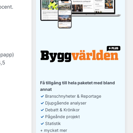
ocent.
 papp)
4,5
Få tillgång till hela paketet med bland
annat
✓
Branschnyheter & Reportage
✓
D
jupgående analyser
✓
Debatt
& Krönikor
✓
Pågeånde projekt
✓
Statistik
+ mycket mer