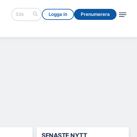
Logga in
Prenumerera
Logga in
Prenumerera
SENASTE NYTT