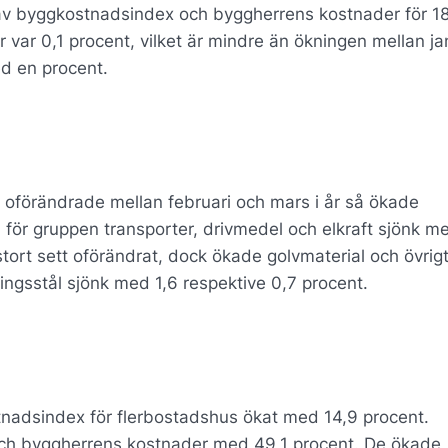
 av byggkostnadsindex och byggherrens kostnader för 1
 var 0,1 procent, vilket är mindre än ökningen mellan ja
d en procent.
 oförändrade mellan februari och mars i år så ökade
ör gruppen transporter, drivmedel och elkraft sjönk m
stort sett oförändrat, dock ökade golvmaterial och övrig
ingsstål sjönk med 1,6 respektive 0,7 procent.
nadsindex för flerbostadshus ökat med 14,9 procent.
och byggherrens kostnader med 49,1 procent. De ökade