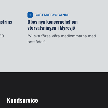
BOSTADSBYGGANDE
strins
Obos nya koncernchef om
storsatsningen i Myresjö
80
"Vi ska förse våra medlemmarna med
bostäder".
Kundservice