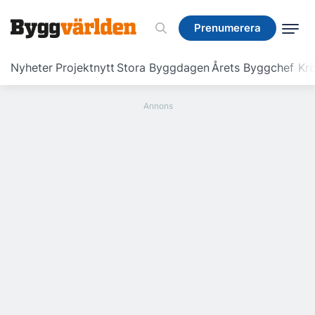
Prenumerera
Prenumerera
Nyheter
Projektnytt
Stora Byggdagen
Årets Byggchef
Krö