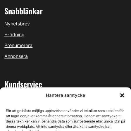
Snabblänkar
Nyhetsbrev
E-tidning
Prenumerera
Annonsera
Kundservice
Hantera samtycke
Mina sidor
Kontakta oss
För att ge bästa möjliga upplevelse använder vi tekniker som cookies för
att lagra och/eller komma åt enhetsinformation. Genom att samtycke till
dessa tekniker kan vi behandla data som surfbeteende eller unika ID:n på
denna webbplats. Att inte samtycka eller återkalla samtycke kan