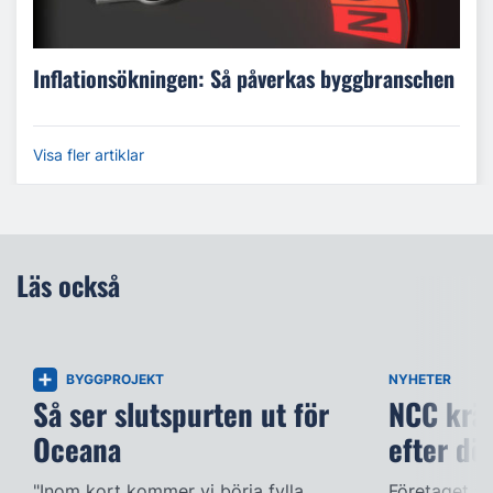
Inflationsökningen: Så påverkas byggbranschen
Visa fler artiklar
Läs också
BYGGPROJEKT
NYHETER
Så ser slutspurten ut för
NCC kräv
Oceana
efter dö
"Inom kort kommer vi börja fylla
Företaget ac