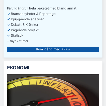
Få tillgång till hela paketet med bland annat
✓
Branschnyheter & Reportage
✓
D
jupgående analyser
✓
Debatt
& Krönikor
✓
Pågeånde projekt
✓
Statistik
+ mycket mer
Kom igång med +Plus
EKONOMI