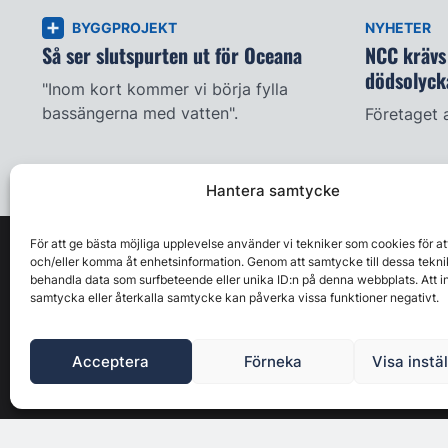
BYGGPROJEKT
NYHETER
Så ser slutspurten ut för Oceana
NCC krävs 
dödsolyck
"Inom kort kommer vi börja fylla
bassängerna med vatten".
Företaget 
Hantera samtycke
För att ge bästa möjliga upplevelse använder vi tekniker som cookies för at
och/eller komma åt enhetsinformation. Genom att samtycke till dessa tekni
behandla data som surfbeteende eller unika ID:n på denna webbplats. Att i
samtycka eller återkalla samtycke kan påverka vissa funktioner negativt.
Acceptera
Förneka
Visa instä
Byggbranschens ledande affärs- & nyhetsforum