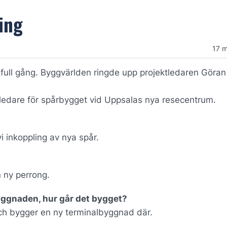
ing
17 
full gång. Byggvärlden ringde upp projektledaren Göran
tledare för spårbygget vid Uppsalas nya resecentrum.
vi inkoppling av nya spår.
en ny perrong.
yggnaden, hur går det bygget?
och bygger en ny terminalbyggnad där.