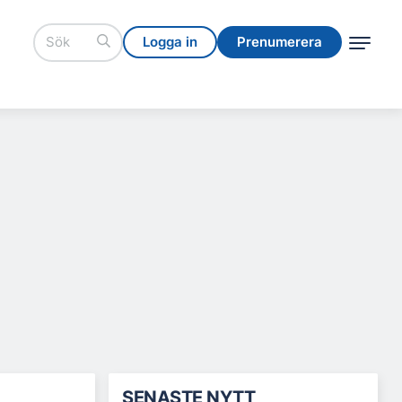
Logga in
Prenumerera
Logga in
Prenumerera
SENASTE NYTT