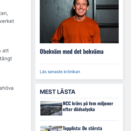
tan,
verket
Obekväm med det bekväma
 att
tängt
Läs senaste krönikan
behöva
MEST LÄSTA
NCC krävs på fem miljoner
efter dödsolycka
Topplista: De största