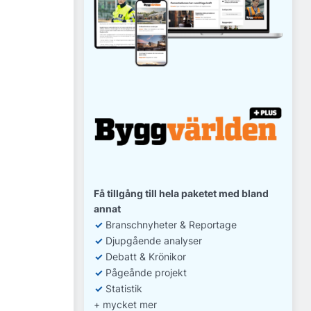
Få tillgång till hela paketet med bland
annat
✓
Branschnyheter & Reportage
✓
D
jupgående analyser
✓
Debatt
& Krönikor
✓
Pågeånde projekt
✓
Statistik
+ mycket mer