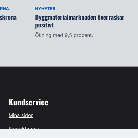
ARNA
NYHETER
lskrona
Byggmaterialmarknaden överraskar
n
positivt
Ökning med 9,5 procent.
Kundservice
Mina sidor
Kontakta oss