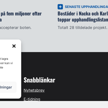
SENASTE UPPHANDLING
på fem miljoner efter
Bostäder i Nacka och Kar
a
toppar upphandlingslista
accepterar boten.
Totalt 28 tilldelade projekt.
t lagra
ker kan vi
nte
Snabblänkar
llningar
Nyhetsbrev
E-tidning