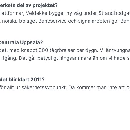
erkets del av projektet?
lattformar, Veidekke bygger ny väg under Strandbodga
 norska bolaget Baneservice och signalarbeten gör Ban
 centrala Uppsala?
det, med knappt 300 tågrörelser per dygn. Vi är tvungna
en igång. Det går betydligt långsammare än om vi hade s
et blir klart 2011?
amför allt ur säkerhetssynpunkt. Då kommer man inte att 