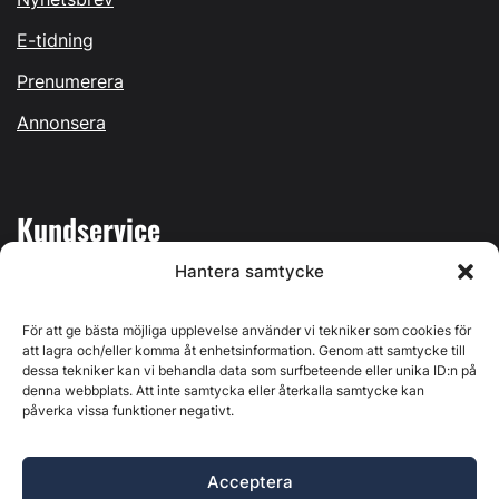
E-tidning
Prenumerera
Annonsera
Kundservice
Hantera samtycke
Mina sidor
Kontakta oss
För att ge bästa möjliga upplevelse använder vi tekniker som cookies för
att lagra och/eller komma åt enhetsinformation. Genom att samtycke till
dessa tekniker kan vi behandla data som surfbeteende eller unika ID:n på
denna webbplats. Att inte samtycka eller återkalla samtycke kan
påverka vissa funktioner negativt.
Byggvärlden produceras av
Svenska Media i Ljusdal AB
,
Östernäsvägen 1, 827 32 Ljusdal, org.nr: 556625-6425 -
Acceptera
Ansvarig utgivare: Henrik Ekberg. Innehållet på denna