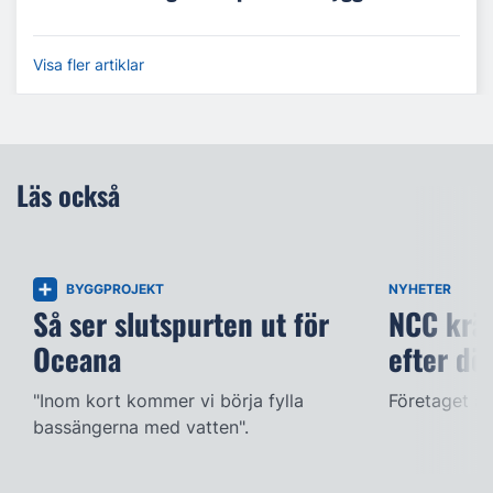
Visa fler artiklar
Läs också
BYGGPROJEKT
NYHETER
Så ser slutspurten ut för
NCC kräv
Oceana
efter dö
"Inom kort kommer vi börja fylla
Företaget ac
bassängerna med vatten".