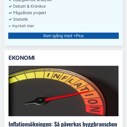
✓
Debatt
& Krönikor
✓
Pågeånde projekt
✓
Statistik
+ mycket mer
Kom igång med +Plus
EKONOMI
Inflationsökningen: Så påverkas byggbranschen