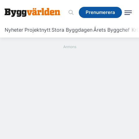
Prenumerera
Prenumerera
Nyheter
Projektnytt
Stora Byggdagen
Årets Byggchef
Krö