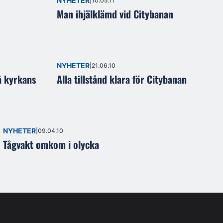
NYHETER
10.05.11
Man ihjälklämd vid Citybanan
NYHETER
21.06.10
å kyrkans
Alla tillstånd klara för Citybanan
NYHETER
09.04.10
Tågvakt omkom i olycka