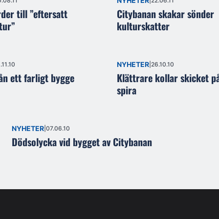
NYHETER
.08.11
22.06.11
der till ”eftersatt
Citybanan skakar sönder
tur”
kulturskatter
NYHETER
.11.10
26.10.10
n ett farligt bygge
Klättrare kollar skicket p
spira
NYHETER
07.06.10
Dödsolycka vid bygget av Citybanan