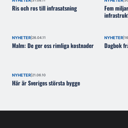
NYHETER
NYHETER
31.08.11
30
Ris och ros till infrasatsning
Fem miljar
infrastruk
NYHETER
NYHETER
26.04.11
16
Malm: De ger oss rimliga kostnader
Dagbok frå
NYHETER
21.06.10
Här är Sveriges största bygge