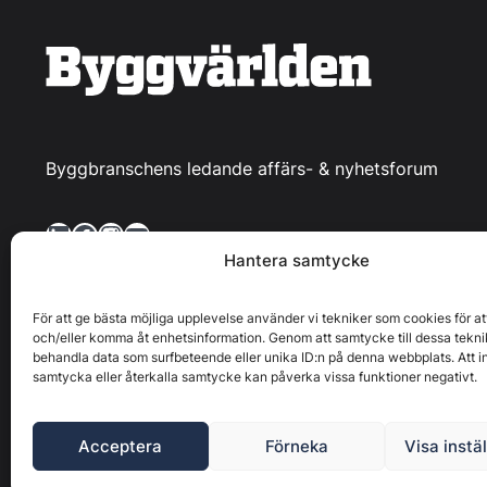
Byggbranschens ledande affärs- & nyhetsforum
LinkedIn
Facebook
Instagram
YouTube
Hantera samtycke
För att ge bästa möjliga upplevelse använder vi tekniker som cookies för at
och/eller komma åt enhetsinformation. Genom att samtycke till dessa tekni
behandla data som surfbeteende eller unika ID:n på denna webbplats. Att i
Byggvärlden produceras av
Svenska Media i Ljusdal AB
,
samtycka eller återkalla samtycke kan påverka vissa funktioner negativt.
upphovsrättslig
Acceptera
Förneka
Visa instä