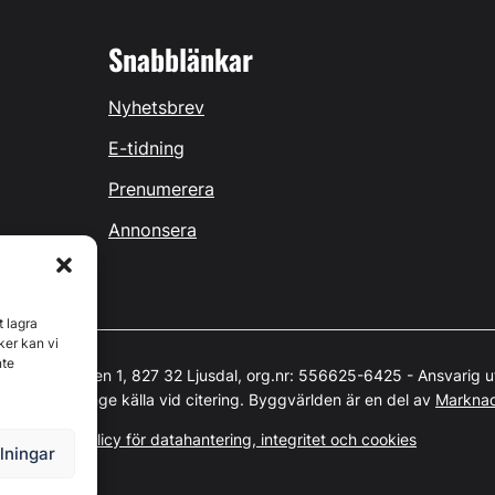
Snabblänkar
Nyhetsbrev
E-tidning
Prenumerera
Annonsera
t lagra
ker kan vi
nte
 Östernäsvägen 1, 827 32 Ljusdal, org.nr: 556625-6425 - Ansvarig u
t skyddat. Ange källa vid citering. Byggvärlden är en del av
Markna
Policy för datahantering, integritet och cookies
llningar