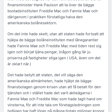
finansminister Hank Paulson att ta över de bägge
bostadsinstituten Freddie Mac och Fannie Mae och
därigenom i praktiken förstatliga halva den
amerikanska bolånesektorn.
Om det inte hade skett, utan att staten hade fortsatt att
hjälpa de bägge bolåneinstituten med lånegarantier
hade Fannie Mae och Freddie Mac med tiden rest sig
igen och börjat tjäna pengar, (någon gång lär ju
priserna på fastigheter stiga igen i USA, även om det
är oklart när.)
Det hade betytt att staten, det vill säga den
amerikanska allmänheten, hade hjälpt de bägge
finansbolagen genom krisen utan att få betalt för den
tjänsten och i stället hade det varit aktieägarna i
Fannie Mae och Freddie Mac som hade tagit hand om
vinsterna, för att inte tala om företagsledningen som
tydligen har haft löner på många tiotals miljoner kronor