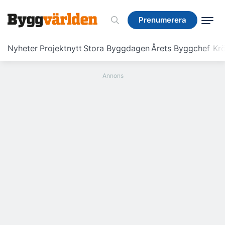
Prenumerera
Prenumerera
Nyheter
Projektnytt
Stora Byggdagen
Årets Byggchef
Krö