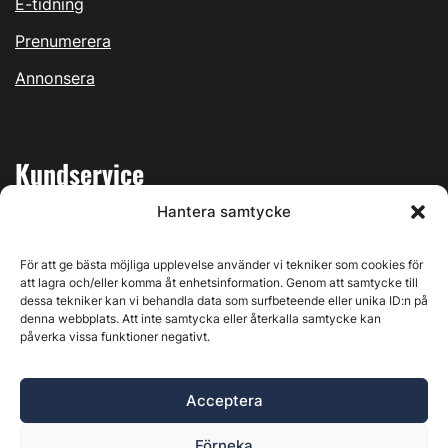
E-tidning
Prenumerera
Annonsera
Kundservice
Hantera samtycke
Mina sidor
Kontakta oss
För att ge bästa möjliga upplevelse använder vi tekniker som cookies för
att lagra och/eller komma åt enhetsinformation. Genom att samtycke till
dessa tekniker kan vi behandla data som surfbeteende eller unika ID:n på
denna webbplats. Att inte samtycka eller återkalla samtycke kan
påverka vissa funktioner negativt.
Byggvärlden produceras av
Svenska Media i Ljusdal AB
,
Östernäsvägen 1, 827 32 Ljusdal, org.nr: 556625-6425 -
Acceptera
Ansvarig utgivare: Henrik Ekberg. Innehållet på denna
webbplats är upphovsrättsligt skyddat. Ange källa vid citering.
Förneka
Byggvärlden är en del av
Marknadsdatagruppen
.