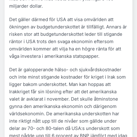
miljarder dollar.
Det gäller därmed för USA att visa omvärlden att
ökningen av budgetunderskottet är tillfälligt. Annars är
risken stor att budgetunderskottet leder till stigande
räntor i USA trots den svaga ekonomin eftersom
omvärlden kommer att vilja ha en högre ränta för att
våga investera i amerikanska statspapper.
Det är galopperande hälso- och sjukvårdskostnader
och inte minst stigande kostnader för kriget i Irak som
ligger bakom underskottet. Man kan hoppas att
Irakkriget får sin lösning efter att det amerikanska
valet är avklarat i november. Det skulle åtminstone
gynna den amerikanska ekonomin och därigenom
världsekonomin. De amerikanska underskotten har
inte riktigt nått upp till de nivåer som gällde under
delar av 70- och 80-talen då USA:s underskott som
mest nådde upp till 6 procent av BNP jämfört med idag