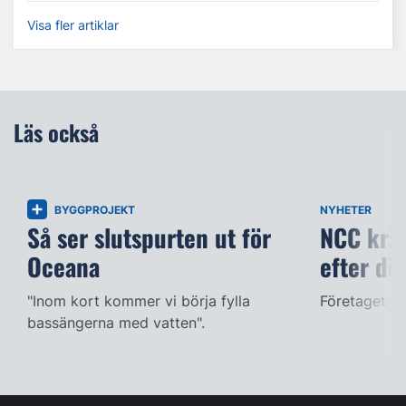
Visa fler artiklar
Läs också
BYGGPROJEKT
NYHETER
Så ser slutspurten ut för
NCC kräv
Oceana
efter dö
"Inom kort kommer vi börja fylla
Företaget ac
bassängerna med vatten".