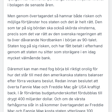
i bolagen de senaste åren.
Men genom övertagandet så hamnar både risken och
möjliga förtjänster hos staten och det är helt rätt. Den
som tar på sig bördan ska också skörda vinsterna,
precis som det var rätt av den svenska regeringen att
ta över dåvarande Nordbanken i början av 90-talet.
Staten tog på sig risken, och har fått betalt i efterhand
genom att staten nu sitter som storägare i en idag
mycket välmående bank.
Däremot kan man med fog börja bli riktigt orolig för
hur det står till med den amerikanska statens balanser
efter förra veckans beslut. Redan innan beslutet att
överta Fannie Mae och Freddie Mac går USA kraftigt
back. I år förväntas budgetunderskottet fördubblas till
drygt 400 miljarder dollar. Och om de värsta
farhågorna slår in så kommer övertagandet av Freddie
Mac och Fannie Mae kosta staten ytterligare 100