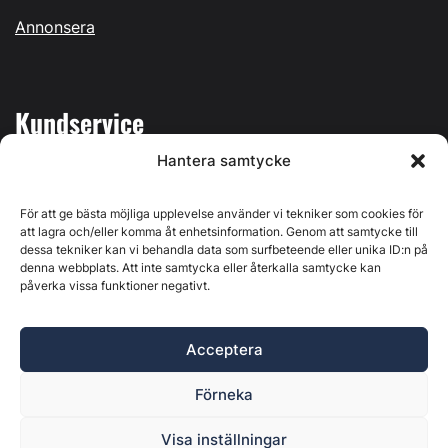
Annonsera
Kundservice
Hantera samtycke
Mina sidor
Kontakta oss
För att ge bästa möjliga upplevelse använder vi tekniker som cookies för
att lagra och/eller komma åt enhetsinformation. Genom att samtycke till
dessa tekniker kan vi behandla data som surfbeteende eller unika ID:n på
denna webbplats. Att inte samtycka eller återkalla samtycke kan
påverka vissa funktioner negativt.
Byggvärlden produceras av
Svenska Media i Ljusdal AB
,
Östernäsvägen 1, 827 32 Ljusdal, org.nr: 556625-6425 -
Acceptera
Ansvarig utgivare: Henrik Ekberg. Innehållet på denna
webbplats är upphovsrättsligt skyddat. Ange källa vid citering.
Förneka
Byggvärlden är en del av
Marknadsdatagruppen
.
Policy för datahantering, integritet och cookies
Visa inställningar