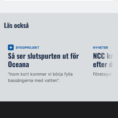
Läs också
BYGGPROJEKT
NYHETER
Så ser slutspurten ut för
NCC kräv
Oceana
efter dö
"Inom kort kommer vi börja fylla
Företaget ac
bassängerna med vatten".