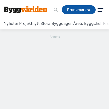
Prenumerera
Prenumerera
Nyheter
Projektnytt
Stora Byggdagen
Årets Byggchef
Krö