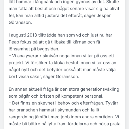
lätt hamnar i långbänk och ingen gynnas av det. Skulle
man fatta att beslut och något senare visar sig ha blivit
fel, kan man alltid justera det efteråt, säger Jesper
Göransson.
I augusti 2013 tillträdde han som vd och just nu har
Peab fokus på att gå tillbaka till kärnan och få
lönsamhet på byggsidan.
– Vi analyserar risknivån noga innan vi tar på oss ett
projekt. Vi försöker ta kloka beslut innan vi tar oss an
något nytt och det betyder också att man måste välja
bort vissa saker, säger Göransson.
En annan aktuell fråga är den stora generationsväxling
som pågår och bristen på kompetent personal.
– Det finns en skevhet i behov och efterfrågan. Tyvärr
har branschen hamnat i skymundan och fallit i
rangordning jämfört med jobb inom andra områden. Vi
måste bli bättre på lyfta fram fördelarna och börja prata