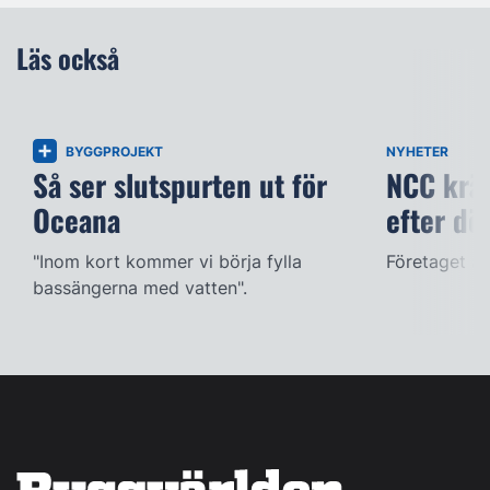
Läs också
BYGGPROJEKT
NYHETER
Så ser slutspurten ut för
NCC kräv
Oceana
efter dö
"Inom kort kommer vi börja fylla
Företaget ac
bassängerna med vatten".