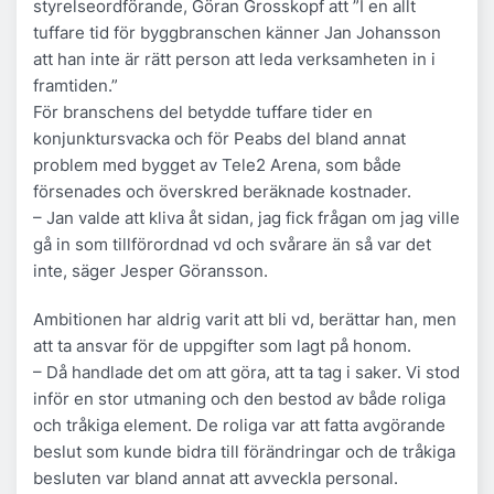
styrelseordförande, Göran Grosskopf att ”I en allt
tuffare tid för byggbranschen känner Jan Johansson
att han inte är rätt person att leda verksamheten in i
framtiden.”
För branschens del betydde tuffare tider en
konjunktursvacka och för Peabs del bland annat
problem med bygget av Tele2 Arena, som både
försenades och överskred beräknade kostnader.
– Jan valde att kliva åt sidan, jag fick frågan om jag ville
gå in som tillförordnad vd och svårare än så var det
inte, säger Jesper Göransson.
Ambitionen har aldrig varit att bli vd, berättar han, men
att ta ansvar för de uppgifter som lagt på honom.
– Då handlade det om att göra, att ta tag i saker. Vi stod
inför en stor utmaning och den bestod av både roliga
och tråkiga element. De roliga var att fatta avgörande
beslut som kunde bidra till förändringar och de tråkiga
besluten var bland annat att avveckla personal.