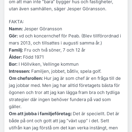
om att man inte ”bara” bygger hus och fastigheter,
utan även samhällen, säger Jesper Göransson.
FAKTA:
Namn:
Jesper Göransson
Gör:
vd och koncernchef för Peab. (Blev tillförordnad i
mars 2013, och tillsattes i augusti samma år.)
Familj:
Fru och två söner, 7 och 12 år
Ålder:
Född 1971
Bor:
I Höllviken, Vellinge kommun
Intressen:
Familjen, jobbet, båtliv, spela golf.
Om chefsrollen:
Hur jag är som chef är en fråga till de
jag jobbar med. Men jag har alltid företagets bästa för
ögonen och tror att jag kan lägga fram bra och tydliga
strategier där ingen behöver fundera på vad som
gäller.
Om att jobba i familjeföretag:
Det är speciellt. Det är
både på ont och gott att jag ”växt upp” i det. Sett
utifrån kan jag förstå om det kan verka instängt, men