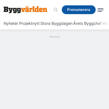
Prenumerera
Prenumerera
Nyheter
Projektnytt
Stora Byggdagen
Årets Byggchef
Krö