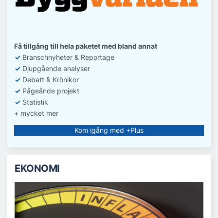
Få tillgång till hela paketet med bland annat
✓
Branschnyheter & Reportage
✓
D
jupgående analyser
✓
Debatt
& Krönikor
✓
Pågeånde projekt
✓
Statistik
+ mycket mer
Kom igång med +Plus
EKONOMI