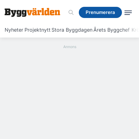
Prenumerera
Prenumerera
Nyheter
Projektnytt
Stora Byggdagen
Årets Byggchef
Krö