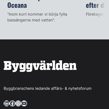
Oceana
efter dö
"Inom kort kommer vi börja fylla
Företaget ac
bassängerna med vatten".
Byggbranschens ledande affärs- & nyhetsforum
LinkedIn
Facebook
Instagram
YouTube