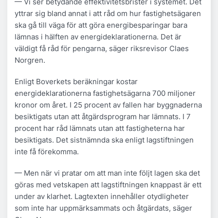
— Vi ser betydande effektivitetsbrister i systemet. Det
yttrar sig bland annat i att råd om hur fastighetsägaren
ska gå till väga för att göra energibesparingar bara
lämnas i hälften av energideklarationerna. Det är
väldigt få råd för pengarna, säger riksrevisor Claes
Norgren.
Enligt Boverkets beräkningar kostar
energideklarationerna fastighetsägarna 700 miljoner
kronor om året. I 25 procent av fallen har byggnaderna
besiktigats utan att åtgärdsprogram har lämnats. I 7
procent har råd lämnats utan att fastigheterna har
besiktigats. Det sistnämnda ska enligt lagstiftningen
inte få förekomma.
— Men när vi pratar om att man inte följt lagen ska det
göras med vetskapen att lagstiftningen knappast är ett
under av klarhet. Lagtexten innehåller otydligheter
som inte har uppmärksammats och åtgärdats, säger