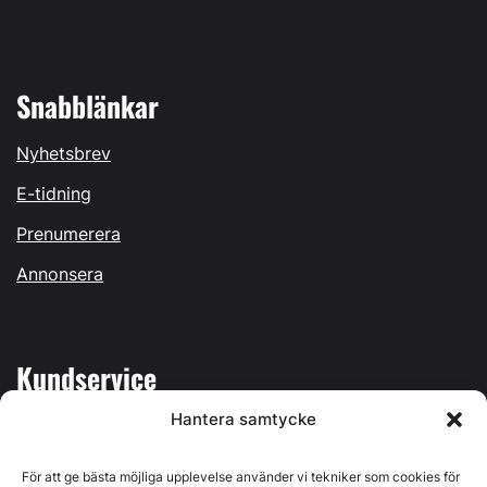
Snabblänkar
Nyhetsbrev
E-tidning
Prenumerera
Annonsera
Kundservice
Hantera samtycke
Mina sidor
Kontakta oss
För att ge bästa möjliga upplevelse använder vi tekniker som cookies för