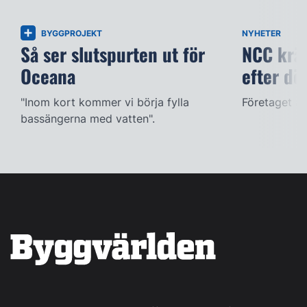
BYGGPROJEKT
NYHETER
Så ser slutspurten ut för
NCC kräv
Oceana
efter dö
"Inom kort kommer vi börja fylla
Företaget ac
bassängerna med vatten".