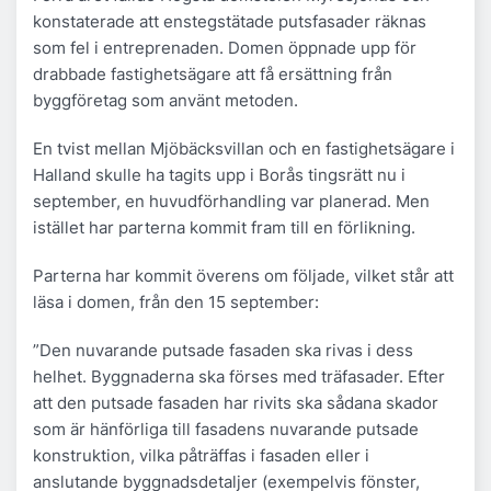
konstaterade att enstegstätade putsfasader räknas
som fel i entreprenaden. Domen öppnade upp för
drabbade fastighetsägare att få ersättning från
byggföretag som använt metoden.
En tvist mellan Mjöbäcksvillan och en fastighetsägare i
Halland skulle ha tagits upp i Borås tingsrätt nu i
september, en huvudförhandling var planerad. Men
istället har parterna kommit fram till en förlikning.
Parterna har kommit överens om följade, vilket står att
läsa i domen, från den 15 september:
”Den nuvarande putsade fasaden ska rivas i dess
helhet. Byggnaderna ska förses med träfasader. Efter
att den putsade fasaden har rivits ska sådana skador
som är hänförliga till fasadens nuvarande putsade
konstruktion, vilka påträffas i fasaden eller i
anslutande byggnadsdetaljer (exempelvis fönster,