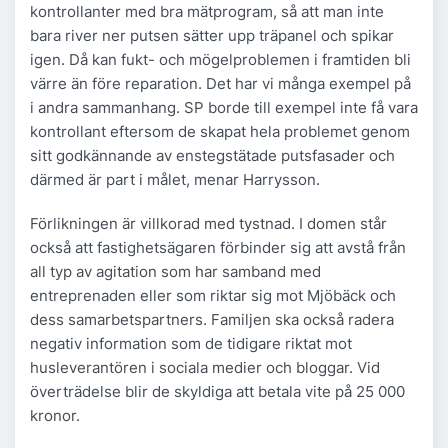
kontrollanter med bra mätprogram, så att man inte
bara river ner putsen sätter upp träpanel och spikar
igen. Då kan fukt- och mögelproblemen i framtiden bli
värre än före reparation. Det har vi många exempel på
i andra sammanhang. SP borde till exempel inte få vara
kontrollant eftersom de skapat hela problemet genom
sitt godkännande av enstegstätade putsfasader och
därmed är part i målet, menar Harrysson.
Förlikningen är villkorad med tystnad. I domen står
också att fastighetsägaren förbinder sig att avstå från
all typ av agitation som har samband med
entreprenaden eller som riktar sig mot Mjöbäck och
dess samarbetspartners. Familjen ska också radera
negativ information som de tidigare riktat mot
husleverantören i sociala medier och bloggar. Vid
överträdelse blir de skyldiga att betala vite på 25 000
kronor.