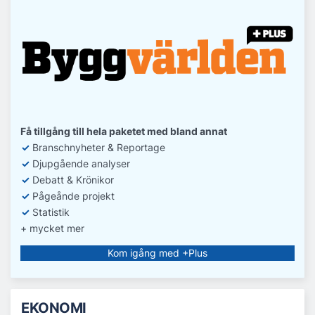
Få tillgång till hela paketet med bland annat
✓
Branschnyheter & Reportage
✓
D
jupgående analyser
✓
Debatt
& Krönikor
✓
Pågeånde projekt
✓
Statistik
+ mycket mer
Kom igång med +Plus
EKONOMI