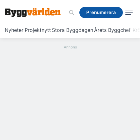
Prenumerera
Prenumerera
Nyheter
Projektnytt
Stora Byggdagen
Årets Byggchef
Krö