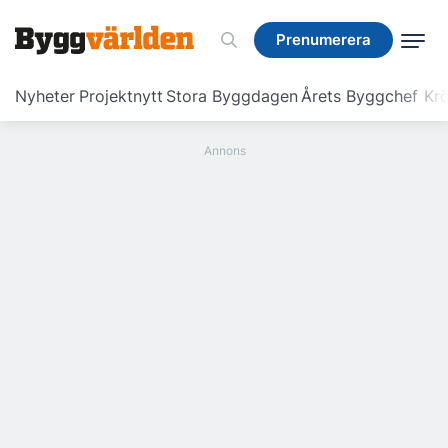
Prenumerera
Prenumerera
Nyheter
Projektnytt
Stora Byggdagen
Årets Byggchef
Krö