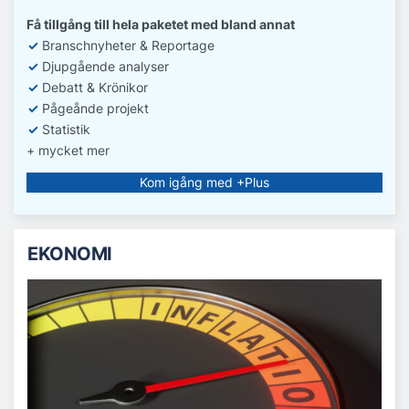
Få tillgång till hela paketet med bland annat
✓
Branschnyheter & Reportage
✓
D
jupgående analyser
✓
Debatt
& Krönikor
✓
Pågeånde projekt
✓
Statistik
+ mycket mer
Kom igång med +Plus
EKONOMI