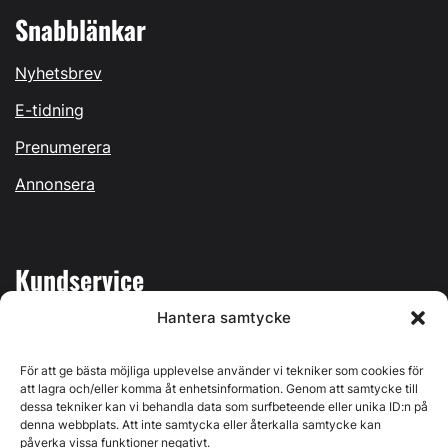
Snabblänkar
Nyhetsbrev
E-tidning
Prenumerera
Annonsera
Kundservice
Hantera samtycke
Mina sidor
Kontakta oss
För att ge bästa möjliga upplevelse använder vi tekniker som cookies för
att lagra och/eller komma åt enhetsinformation. Genom att samtycke till
dessa tekniker kan vi behandla data som surfbeteende eller unika ID:n på
denna webbplats. Att inte samtycka eller återkalla samtycke kan
påverka vissa funktioner negativt.