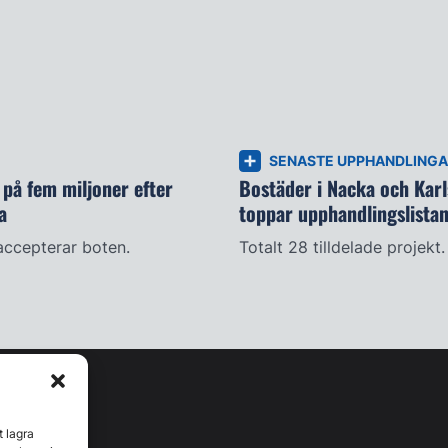
SENASTE UPPHANDLING
på fem miljoner efter
Bostäder i Nacka och Kar
a
toppar upphandlingslista
accepterar boten.
Totalt 28 tilldelade projekt.
t lagra