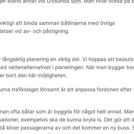
njer bland annat vid Ulvsunda sjön. Man tittar också på 
viktigt att binda samman båtlinjerna med övriga
tser vid av- och påstigning.
långsiktig planering en viktig del. Vi hoppas att besluts
med vattenalternativet i planeringen. När man bygger bo
er bort den här möjligheten.
burna trafikslaget lönsamt är att anpassa fordonen efter
r man ofta båtar som är byggda för något helt annat. Ma
uationer, exempelvis ska de kunna bryta is. Det gör att d
då kliver passagerarna av och det kommer en ny buss. 