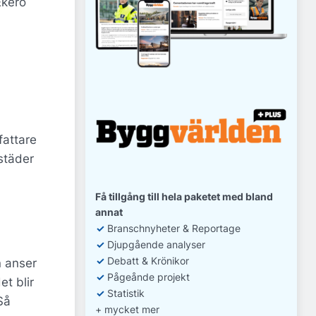
Ekerö
fattare
städer
Få tillgång till hela paketet med bland
annat
✓
Branschnyheter & Reportage
✓
D
jupgående analyser
✓
Debatt
& Krönikor
n anser
✓
Pågeånde projekt
et blir
✓
Statistik
Så
+ mycket mer