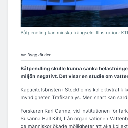
Båtpendling kan minska trängseln. Illustration: KT
Av: Byggvärlden
Båtpendling skulle kunna sänka belastningen 
miljön negativt. Det visar en studie om vatt
Kapacitetsbristen i Stockholms kollektivtrafik ko
myndigheten Trafikanalys. Men snart kan sardi
Forskaren Karl Garme, vid Institutionen för fa
Susanna Hall Kihl, från organisationen Vatte
ge människor ökade möjligheter att åka kollekti