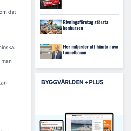
 om det
Rivningsföretag största
konkursen
Fler miljarder att hämta i nya
minska.
tunnelbanan
m man
BYGGVÄRLDEN +PLUS
kan