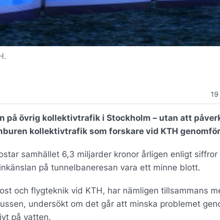
H.
19
på övrig kollektivtrafik i Stockholm – utan att påver
enburen kollektivtrafik som forskare vid KTH genomför
star samhället 6,3 miljarder kronor årligen enligt siffror
nkänslan på tunnelbaneresan vara ett minne blott.
rkost och flygteknik vid KTH, har nämligen tillsammans 
nbussen, undersökt om det går att minska problemet gen
vt på vatten.