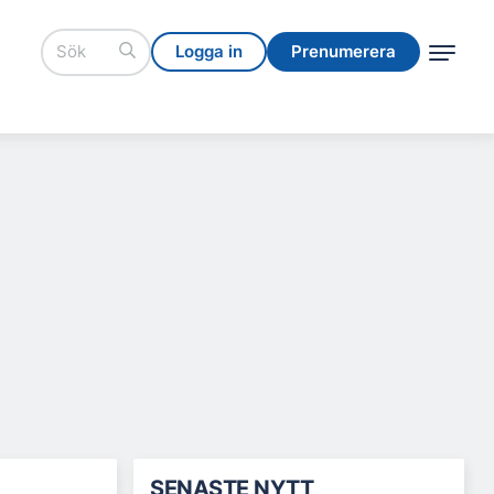
Logga in
Prenumerera
Logga in
Prenumerera
SENASTE NYTT