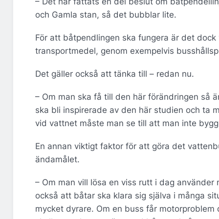
– Det har fattats en del beslut om båtpendelli
och Gamla stan, så det bubblar lite.
För att båtpendlingen ska fungera är det dock 
transportmedel, genom exempelvis busshållspla
Det gäller också att tänka till – redan nu.
– Om man ska få till den här förändringen så är 
ska bli inspirerade av den här studien och ta 
vid vattnet måste man se till att man inte bygg
En annan viktigt faktor för att göra det vatten
ändamålet.
– Om man vill lösa en viss rutt i dag använde
också att båtar ska klara sig själva i många sit
mycket dyrare. Om en buss får motorproblem 