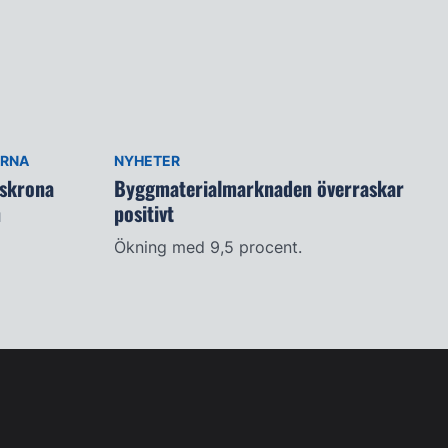
ARNA
NYHETER
lskrona
Byggmaterialmarknaden överraskar
n
positivt
Ökning med 9,5 procent.