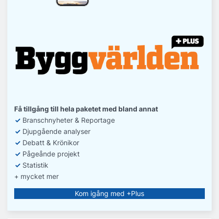
Få tillgång till hela paketet med bland annat
✓
Branschnyheter & Reportage
✓
D
jupgående analyser
✓
Debatt
& Krönikor
✓
Pågeånde projekt
✓
Statistik
+ mycket mer
Kom igång med +Plus