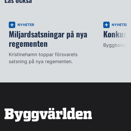
NYHETER
NYHETER
Miljardsatsningar på nya
Konkurse
regementen
Byggbolag s
Kristinehamn toppar försvarets
satsning på nya regementen.