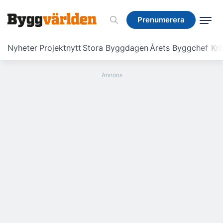
Prenumerera
Prenumerera
Nyheter
Projektnytt
Stora Byggdagen
Årets Byggchef
Krö